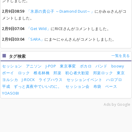
ントしました。
2月9日08:59
「氷原の貴公子 ～Diamond Dust～」
にかみゅさんがコ
メントしました。
2月9日07:04
「Get Wild」
にRICEさんがコメントしました。
2月9日03:04
「SARA」
にま〜にゃんさんがコメントしました。
一覧を見る
タグ検索
セッション
アニソン
J-POP
東京事変
ボカロ
バンド
boowy
ボーイ
ロック
椎名林檎
邦楽
初心者大歓迎
邦楽ロック
東京
ヨルシカ
J-ROCK
ライブハウス
セッションイベント
ハロプロ
平成
ずっと真夜中でいいのに。
セッション会
布袋
ベース
YOASOBI
Ads by Google