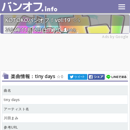
KOTOKOバンオフ！vol.19
5
2024年11月16日(土) 終了
34名
Ads by Google
楽曲情報：tiny days
0
曲名
tiny days
アーティスト名
川田まみ
参考URL