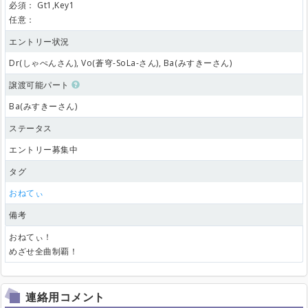
必須：
Gt1,Key1
任意：
エントリー状況
Dr(しゃぺんさん), Vo(蒼穹-SoLa-さん), Ba(みすきーさん)
譲渡可能パート
Ba(みすきーさん)
ステータス
エントリー募集中
タグ
おねてぃ
備考
おねてぃ！
めざせ全曲制覇！
連絡用コメント