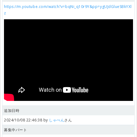
https://m.youtube.com/watch?v=bqNi_q10r9Y&pp=ygUJdGlueSBkYXl
z
追加日時
2024/10/08 22:46:38 by
しゃぺん
さん
募集中パート