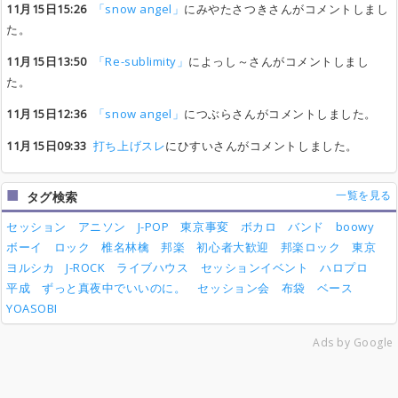
11月15日15:26
「snow angel」
にみやたさつきさんがコメントしまし
た。
11月15日13:50
「Re-sublimity」
によっし～さんがコメントしまし
た。
11月15日12:36
「snow angel」
につぶらさんがコメントしました。
11月15日09:33
打ち上げスレ
にひすいさんがコメントしました。
一覧を見る
タグ検索
セッション
アニソン
J-POP
東京事変
ボカロ
バンド
boowy
ボーイ
ロック
椎名林檎
邦楽
初心者大歓迎
邦楽ロック
東京
ヨルシカ
J-ROCK
ライブハウス
セッションイベント
ハロプロ
平成
ずっと真夜中でいいのに。
セッション会
布袋
ベース
YOASOBI
Ads by Google