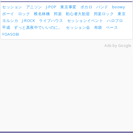
セッション
アニソン
J-POP
東京事変
ボカロ
バンド
boowy
ボーイ
ロック
椎名林檎
邦楽
初心者大歓迎
邦楽ロック
東京
ヨルシカ
J-ROCK
ライブハウス
セッションイベント
ハロプロ
平成
ずっと真夜中でいいのに。
セッション会
布袋
ベース
YOASOBI
Ads by Google