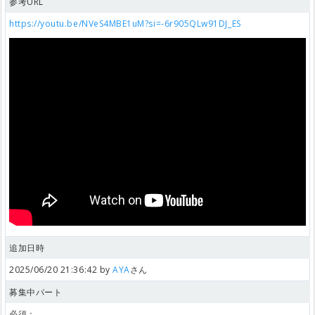
参考URL
https://youtu.be/NVeS4MBE1uM?si=-6r905QLw91DJ_ES
追加日時
2025/06/20 21:36:42 by
AYA
さん
募集中パート
必須：