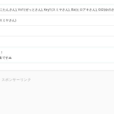
r(こにたんさん), Vo1(ぜっとさん), Key1(スミヤさん), Ba(ヒロアキさん), Gt2(ゆの
1(スミヤさん)
！
集です🙏
スポンサーリンク