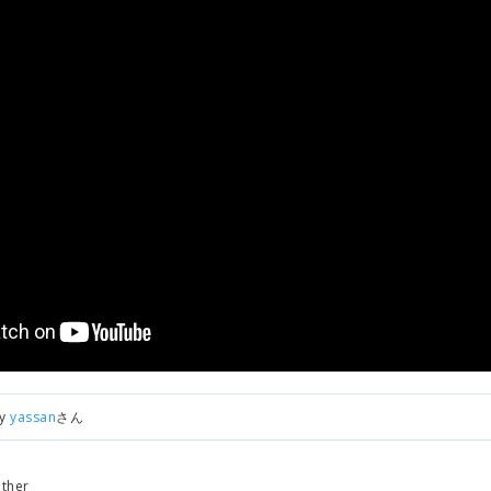
by
yassan
さん
ther