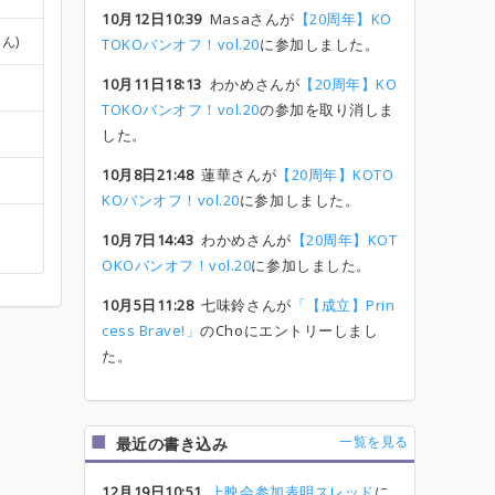
10月12日10:39
Masaさんが
【20周年】KO
さん)
TOKOバンオフ！vol.20
に参加しました。
10月11日18:13
わかめさんが
【20周年】KO
TOKOバンオフ！vol.20
の参加を取り消しま
した。
10月8日21:48
蓮華さんが
【20周年】KOTO
KOバンオフ！vol.20
に参加しました。
10月7日14:43
わかめさんが
【20周年】KOT
OKOバンオフ！vol.20
に参加しました。
10月5日11:28
七味鈴さんが
「【成立】Prin
cess Brave!」
のChoにエントリーしまし
た。
一覧を見る
最近の書き込み
12月19日10:51
上映会参加表明スレッド
に