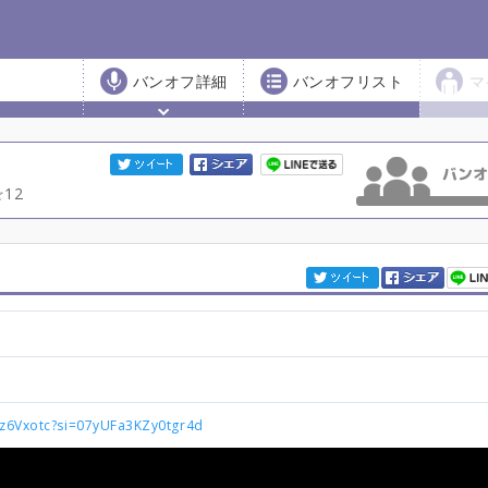
バンオフ詳細
バンオフリスト
マ
12
Gz6Vxotc?si=07yUFa3KZy0tgr4d