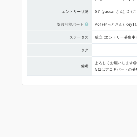
エントリー状況
Gt1(yassanさん), D
譲渡可能パート
Vo1(ぜっとさん), Key
ステータス
成立 (エントリー募集中)
タグ
よろしくお願いします
備考
Gt2はアコギパートの募