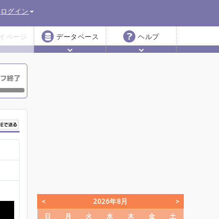
ログイン
イページ
データベース
ヘルプ
2026年8月
日
月
火
水
木
金
土