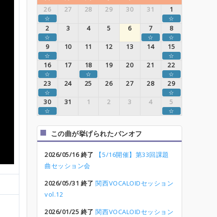
26
27
28
29
30
31
1
☆
☆
2
3
4
5
6
7
8
☆
☆
☆
9
10
11
12
13
14
15
☆
☆
16
17
18
19
20
21
22
☆
☆
☆
23
24
25
26
27
28
29
☆
☆
30
31
1
2
3
4
5
☆
☆
この曲が挙げられたバンオフ
2026/05/16 終了
【5/16開催】第33回課題
曲セッション会
2026/05/31 終了
関西VOCALOIDセッション
vol.12
2026/01/25 終了
関西VOCALOIDセッション