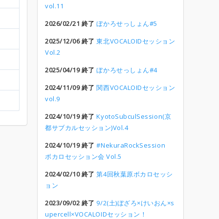
vol.11
2026/02/21 終了
ぼかろせっしょん#5
2025/12/06 終了
東北VOCALOIDセッション
Vol.2
2025/04/19 終了
ぼかろせっしょん#4
2024/11/09 終了
関西VOCALOIDセッション
vol.9
2024/10/19 終了
KyotoSubculSession(京
都サブカルセッション)Vol.4
2024/10/19 終了
#NekuraRockSession
ボカロセッション会 Vol.5
2024/02/10 終了
第4回秋葉原ボカロセッシ
ョン
2023/09/02 終了
9/2(土)ぼざろ×けいおん×s
upercell×VOCALOIDセッション！