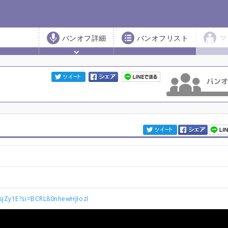
バンオフ詳細
バンオフリスト
マ
RsjZy1E?si=BCRL80nhewHJIozl