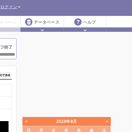
ログイン
イページ
データベース
ヘルプ
2026年8月
日
月
火
水
木
金
土