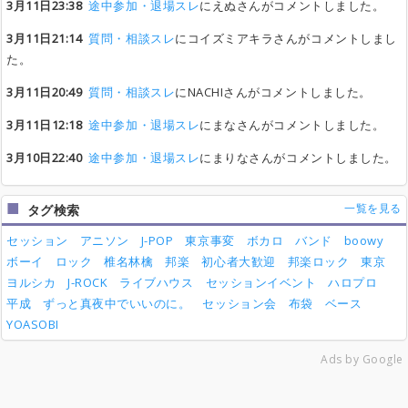
3月11日23:38
途中参加・退場スレ
にえぬさんがコメントしました。
3月11日21:14
質問・相談スレ
にコイズミアキラさんがコメントしまし
た。
3月11日20:49
質問・相談スレ
にNACHIさんがコメントしました。
3月11日12:18
途中参加・退場スレ
にまなさんがコメントしました。
3月10日22:40
途中参加・退場スレ
にまりなさんがコメントしました。
一覧を見る
タグ検索
セッション
アニソン
J-POP
東京事変
ボカロ
バンド
boowy
ボーイ
ロック
椎名林檎
邦楽
初心者大歓迎
邦楽ロック
東京
ヨルシカ
J-ROCK
ライブハウス
セッションイベント
ハロプロ
平成
ずっと真夜中でいいのに。
セッション会
布袋
ベース
YOASOBI
Ads by Google