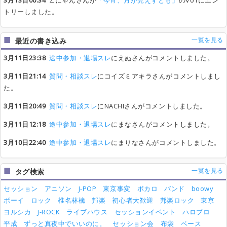
3月13日00:34
∠にゃんさんが
「今宵、月が見えずとも」
のVo1にエン
トリーしました。
一覧を見る
最近の書き込み
3月11日23:38
途中参加・退場スレ
にえぬさんがコメントしました。
3月11日21:14
質問・相談スレ
にコイズミアキラさんがコメントしまし
た。
3月11日20:49
質問・相談スレ
にNACHIさんがコメントしました。
3月11日12:18
途中参加・退場スレ
にまなさんがコメントしました。
3月10日22:40
途中参加・退場スレ
にまりなさんがコメントしました。
一覧を見る
タグ検索
セッション
アニソン
J-POP
東京事変
ボカロ
バンド
boowy
ボーイ
ロック
椎名林檎
邦楽
初心者大歓迎
邦楽ロック
東京
ヨルシカ
J-ROCK
ライブハウス
セッションイベント
ハロプロ
平成
ずっと真夜中でいいのに。
セッション会
布袋
ベース