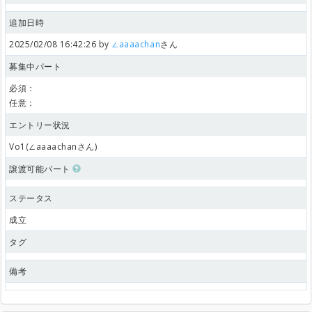
追加日時
2025/02/08 16:42:26 by
∠aaaachan
さん
募集中パート
必須：
任意：
エントリー状況
Vo1(∠aaaachanさん)
譲渡可能パート
ステータス
成立
タグ
備考