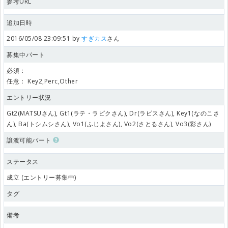
参考URL
追加日時
2016/05/08 23:09:51 by
すぎカス
さん
募集中パート
必須：
任意：
Key2,Perc,Other
エントリー状況
Gt2(MATSUさん), Gt1(ラテ・ラピクさん), Dr(ラピスさん), Key1(なのこさ
ん), Ba(トシムシさん), Vo1(ふじよさん), Vo2(さとるさん), Vo3(彩さん)
譲渡可能パート
ステータス
成立 (エントリー募集中)
タグ
備考