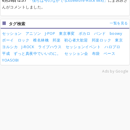
6月26日12:57
「僕らは今のなかで (LittleMore-Rock Mix)」
にまみみさ
んがコメントしました。
一覧を見る
タグ検索
セッション
アニソン
J-POP
東京事変
ボカロ
バンド
boowy
ボーイ
ロック
椎名林檎
邦楽
初心者大歓迎
邦楽ロック
東京
ヨルシカ
J-ROCK
ライブハウス
セッションイベント
ハロプロ
平成
ずっと真夜中でいいのに。
セッション会
布袋
ベース
YOASOBI
Ads by Google