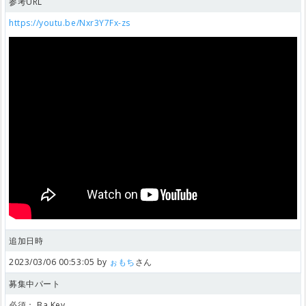
参考URL
https://youtu.be/Nxr3Y7Fx-zs
追加日時
2023/03/06 00:53:05 by
ぉもち
さん
募集中パート
必須：
Ba,Key