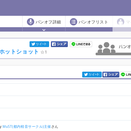
バンオフ詳細
バンオフリスト
マ
大久保ホットショット
1
by
MuST(都内軽音サークル)主催
さん