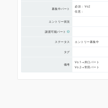
必須：
Vo2
募集中パート
任意：
エントリー状況
譲渡可能パート
ステータス
エントリー募集中
タグ
Vo.1→井口パート
備考
Vo.2→常田パート