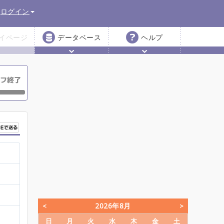
ログイン
イページ
データベース
ヘルプ
2026年8月
日
月
火
水
木
金
土