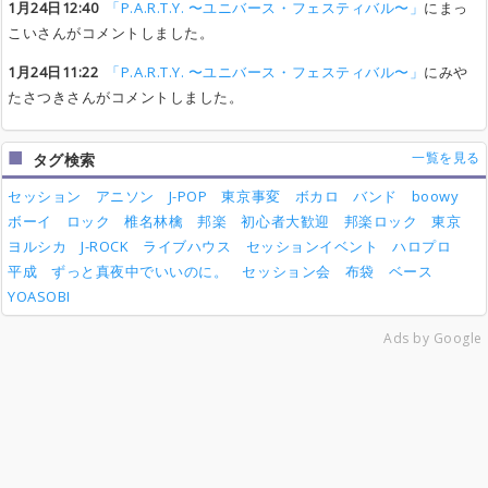
1月24日12:40
「P.A.R.T.Y. 〜ユニバース・フェスティバル〜」
にまっ
こいさんがコメントしました。
1月24日11:22
「P.A.R.T.Y. 〜ユニバース・フェスティバル〜」
にみや
たさつきさんがコメントしました。
一覧を見る
タグ検索
セッション
アニソン
J-POP
東京事変
ボカロ
バンド
boowy
ボーイ
ロック
椎名林檎
邦楽
初心者大歓迎
邦楽ロック
東京
ヨルシカ
J-ROCK
ライブハウス
セッションイベント
ハロプロ
平成
ずっと真夜中でいいのに。
セッション会
布袋
ベース
YOASOBI
Ads by Google