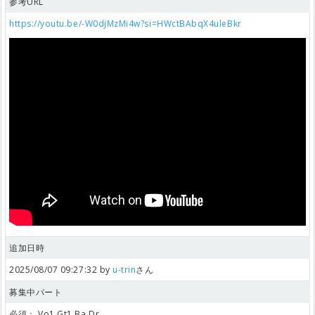
参考URL
https://youtu.be/-W0djMzMi4w?si=HWctBAbqX4uleBkr
追加日時
2025/08/07 09:27:32 by
u-trin
さん
募集中パート
必須：
Vo1,Gt1,Ba,Dr