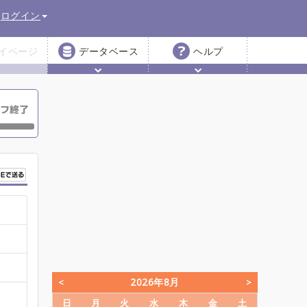
ログイン
イページ
データベース
ヘルプ
2026年8月
日
月
火
水
木
金
土