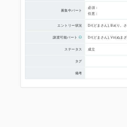
必須：
募集中パート
任意：
エントリー状況
Dr(どまさん), Ba(り。さ
譲渡可能パート
Dr(どまさん), Vo(ぬま
ステータス
成立
タグ
備考