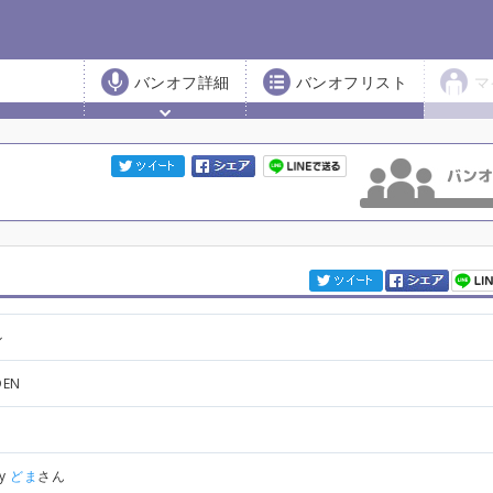
バンオフ詳細
バンオフリスト
マ
ル
DEN
by
どま
さん