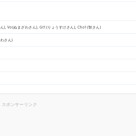
ん), Vo(ぬまざわさん), Gt1(りょうすけさん), Cho1(智さん)
ざわさん)
スポンサーリンク