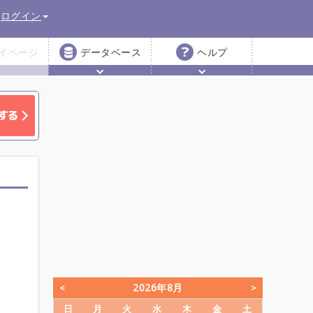
ログイン
イページ
データベース
ヘルプ
2026年8月
日
月
火
水
木
金
土