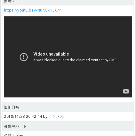
参考URL
https://youtu.be/vNuN8xH3X74
追加日時
2018/11/23 20:42:44 by
さと
さん
募集中パート
必須：
Key