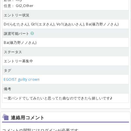
任意：
Gt2,Other
エントリー状況
Dr(らむたさん), Gt1(エヌさん), Vo1(あおいさん), Ba(篠乃野ノノさん)
譲渡可能パート
Ba(篠乃野ノノさん)
ステータス
エントリー募集中
タグ
EGOIST
guilty crown
備考
一度バンドでしてみたいと思ってた曲なのでできたら嬉しいです♪
連絡用コメント
コメントの閲覧にはログインが必要です。