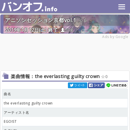
アニソンセッション京都vol.1
6
2019年1月12日(土) 終了
29名
Ads by Google
楽曲情報：the everlasting guilty crown
0
曲名
the everlasting guilty crown
アーティスト名
EGOIST