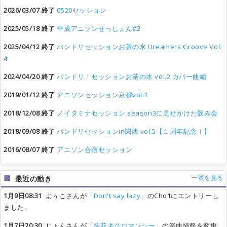
2026/03/07 終了
0520セッション
2025/05/18 終了
平成アニソンせっしょん#2
2025/04/12 終了
バンドリセッションお茶の水 Dreamers Groove Vol.
4
2024/04/20 終了
バンドリ！セッションお茶の水 vol.2 カバー曲編
2019/01/12 終了
アニソンセッション京都vol.1
2018/12/08 終了
ノイタミナセッション season3に見せかけた飲み会
2018/09/08 終了
バンドリセッションin関西 vol.5【１周年記念！】
2016/08/07 終了
アニソン合宿セッション
一覧を見る
最近の動き
1月9日08:31
よぅこさんが
「Don't say lazy」
のCho1にエントリーし
ました。
1月7日20:30
じょんさんが
「徒花ネクロマンシー」
の楽曲情報を変更