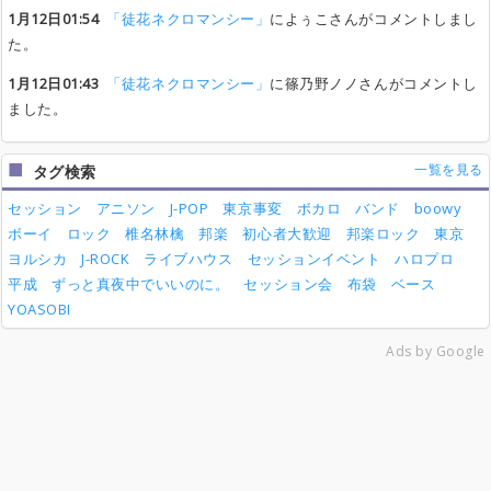
1月12日01:54
「徒花ネクロマンシー」
によぅこさんがコメントしまし
た。
1月12日01:43
「徒花ネクロマンシー」
に篠乃野ノノさんがコメントし
ました。
一覧を見る
タグ検索
セッション
アニソン
J-POP
東京事変
ボカロ
バンド
boowy
ボーイ
ロック
椎名林檎
邦楽
初心者大歓迎
邦楽ロック
東京
ヨルシカ
J-ROCK
ライブハウス
セッションイベント
ハロプロ
平成
ずっと真夜中でいいのに。
セッション会
布袋
ベース
YOASOBI
Ads by Google