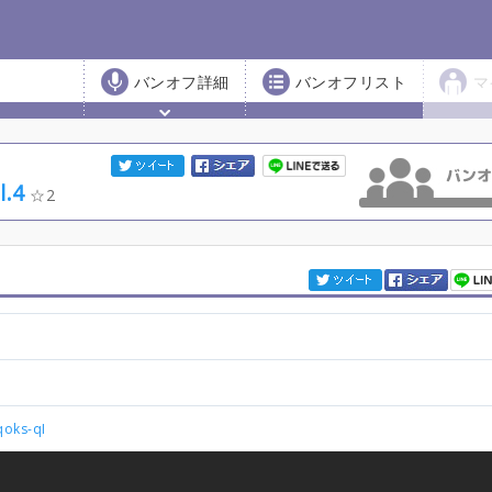
バンオフ詳細
バンオフリスト
マ
.4
2
qoks-qI