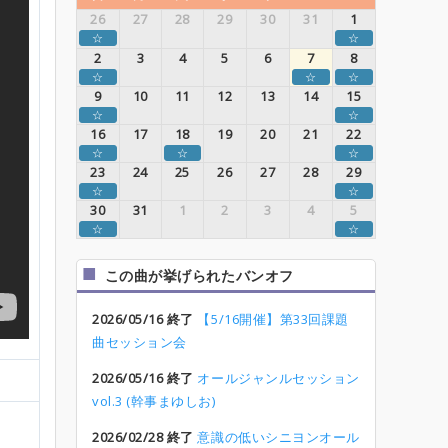
26
27
28
29
30
31
1
☆
☆
2
3
4
5
6
7
8
☆
☆
☆
9
10
11
12
13
14
15
☆
☆
16
17
18
19
20
21
22
☆
☆
☆
23
24
25
26
27
28
29
☆
☆
30
31
1
2
3
4
5
☆
☆
この曲が挙げられたバンオフ
2026/05/16 終了
【5/16開催】第33回課題
曲セッション会
2026/05/16 終了
オールジャンルセッション
vol.3 (幹事まゆしお)
2026/02/28 終了
意識の低いシニヨンオール