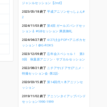
ジャンルセッション【2nd】
2025/05/18 終了
平成アニソンせっしょん#
2
2024/11/03 終了
第4回 ガールズバンドセッ
ション🎸 #GBセッション 満員御礼
2024/04/27 終了
4/27(土)J-POP×アニボカセ
ッション！@G-ROKS
2023/12/09 終了
忘年会スペシャル！ 第3
0回 秋葉原アニソン・サブカルセッション
2022/08/21 終了
ニチアサ(ドアサ)アニメ・
特撮セッション会 -第2話-
2020/03/15 終了
第14回代々木アニソンセ
ッション
2019/11/02 終了
アニソンタイアップバンド
セッション1990-1999