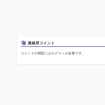
連絡用コメント
コメントの閲覧にはログインが必要です。