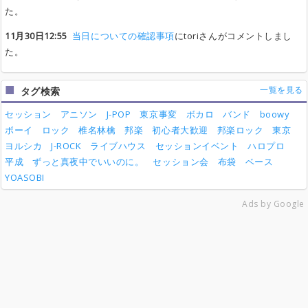
た。
11月30日12:55
当日についての確認事項
にtoriさんがコメントしまし
た。
一覧を見る
タグ検索
セッション
アニソン
J-POP
東京事変
ボカロ
バンド
boowy
ボーイ
ロック
椎名林檎
邦楽
初心者大歓迎
邦楽ロック
東京
ヨルシカ
J-ROCK
ライブハウス
セッションイベント
ハロプロ
平成
ずっと真夜中でいいのに。
セッション会
布袋
ベース
YOASOBI
Ads by Google