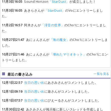
11月3日16:05
Sound Horizon
「StarDust」
が成立しました！
11月3日16:05
あきらさんが
「StarDust」
のVoにエントリーしまし
た。
11月2日16:57
阿木さんが
「澪音の世界」
のCho1にエントリーしまし
た。
10月27日21:47
あにょんさんが
「海の魔女」
のCho1にエントリーしま
した。
10月27日21:46
あにょんさんが
「壊れたマリオネット」
のCho1にエン
トリーしました。
一覧を見る
最近の書き込み
12月1日22:57
当日の思い出
にあさみさんがコメントしました。
12月1日09:19
当日の思い出
に遊さんがコメントしました。
12月1日07:57
当日の思い出
にぴえーるさんがコメントしました。
11月30日22:42
あさみさんが掲示板に新しいスレッドを作成しまし