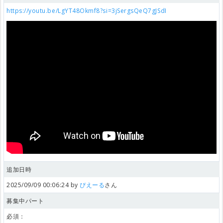
https://youtu.be/LgYT48Okmf8?si=3jSergsQeQ7gJSdI
追加日時
2025/09/09 00:06:24 by
ぴえーる
さん
募集中パート
必須：