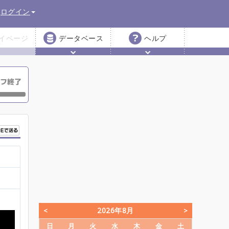
ログイン
イページ
データベース
ヘルプ
2026年8月
日
月
火
水
木
金
土