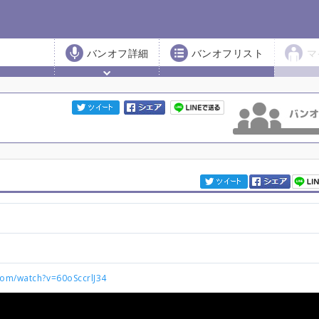
バンオフ詳細
バンオフリスト
マ
com/watch?v=60oSccrlJ34