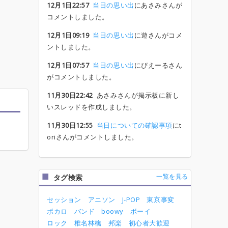
12月1日22:57
当日の思い出
にあさみさんが
コメントしました。
12月1日09:19
当日の思い出
に遊さんがコメ
ントしました。
12月1日07:57
当日の思い出
にぴえーるさん
がコメントしました。
11月30日22:42
あさみさんが掲示板に新し
いスレッドを作成しました。
11月30日12:55
当日についての確認事項
にt
oriさんがコメントしました。
一覧を見る
タグ検索
セッション
アニソン
J-POP
東京事変
ボカロ
バンド
boowy
ボーイ
ロック
椎名林檎
邦楽
初心者大歓迎