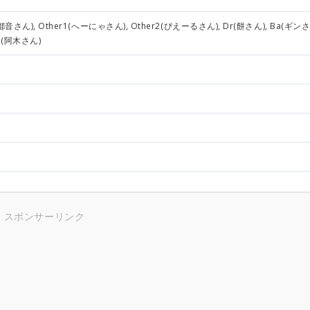
都音さん), Other1(へーにゃさん), Other2(ぴえーるさん), Dr(餅さん), Ba(ギンさ
1(阿木さん)
スポンサーリンク