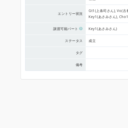
Gt1(上条司さん), Vo(古
エントリー状況
Key1(あさみさん), Cho
譲渡可能パート
Key1(あさみさん)
ステータス
成立
タグ
備考