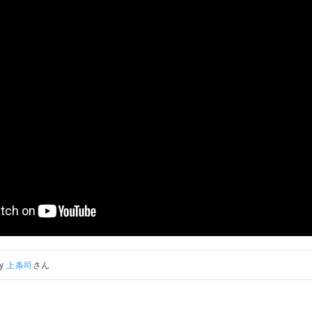
by
上条司
さん