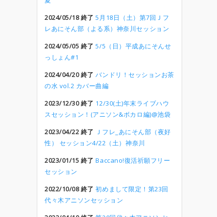
夏
2024/05/18 終了
5月18日（土）第7回Ｊフ
レあにそん部（よる系）神奈川セッション
2024/05/05 終了
5/5（日）平成あにそんせ
っしょん#1
2024/04/20 終了
バンドリ！セッションお茶
の水 vol.2 カバー曲編
2023/12/30 終了
12/30(土)年末ライブハウ
スセッション！(アニソン&ボカロ編)@池袋
2023/04/22 終了
Ｊフレ_あにそん部（夜好
性） セッション4/22（土）神奈川
2023/01/15 終了
Baccano!復活祈願フリー
セッション
2022/10/08 終了
初めまして限定！第23回
代々木アニソンセッション