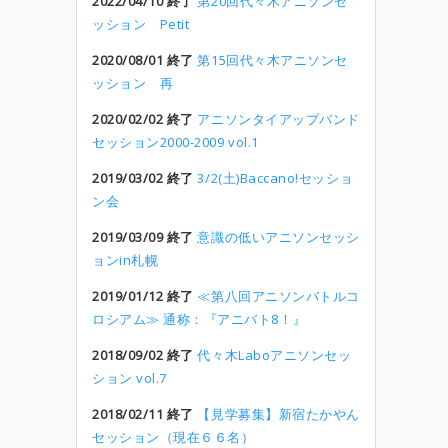
2022/04/10 終了
第20回代々木アニソンセ
ッション Petit
2020/08/01 終了
第15回代々木アニソンセ
ッション 再
2020/02/02 終了
アニソンタイアップバンド
セッション2000-2009 vol.1
2019/03/02 終了
3/2(土)Baccano!セッショ
ン会
2019/03/09 終了
意識の低いアニソンセッシ
ョンin札幌
2019/01/12 終了
≪第八回アニソンバトルコ
ロシアム≫ 通称：『アニバト8！』
2018/09/02 終了
代々木Laboアニソンセッ
ション vol.7
2018/02/11 終了
【見学募集】新宿たかやん
セッション（現在６６名）