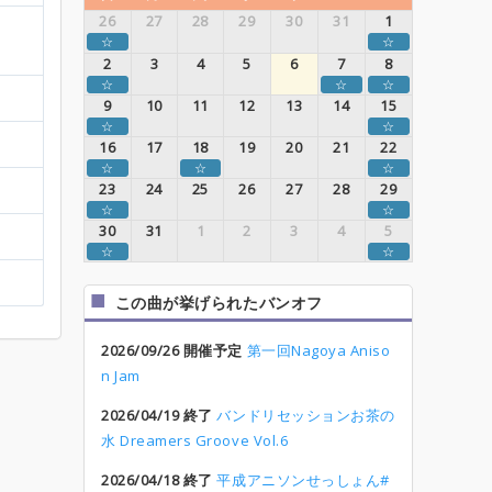
26
27
28
29
30
31
1
☆
☆
2
3
4
5
6
7
8
☆
☆
☆
9
10
11
12
13
14
15
☆
☆
16
17
18
19
20
21
22
☆
☆
☆
23
24
25
26
27
28
29
☆
☆
30
31
1
2
3
4
5
☆
☆
この曲が挙げられたバンオフ
2026/09/26 開催予定
第一回Nagoya Aniso
n Jam
2026/04/19 終了
バンドリセッションお茶の
水 Dreamers Groove Vol.6
2026/04/18 終了
平成アニソンせっしょん#