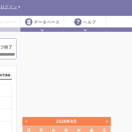
ログイン
イページ
データベース
ヘルプ
2026年8月
日
月
火
水
木
金
土