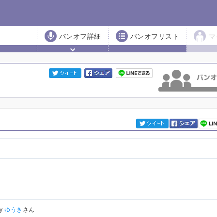
バンオフ詳細
バンオフリスト
マ
by
ゆうき
さん