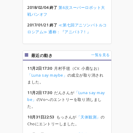
2018/02/04 終了
第6次スーパーロボット大
戦バンオフ
2017/01/21 終了
≪第七回アニソンバトルコ
ロシアム≫ 通称：『アニバト7！』
一覧を見る
最近の動き
11月2日17:30
月村手毬（CV. 小鹿なお）
「Luna say maybe」
の成立が取り消され
ました。
11月2日17:30
だんさんが
「Luna say may
be」
のVoへのエントリーを取り消しまし
た。
10月31日22:53
もっさんが
「天体観測」
の
Choにエントリーしました。