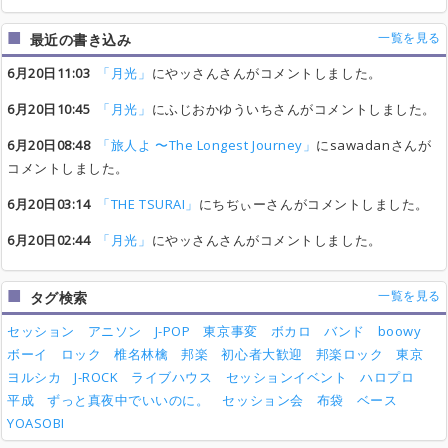
一覧を見る
最近の書き込み
6月20日11:03
「月光」
にやッさんさんがコメントしました。
6月20日10:45
「月光」
にふじおかゆういちさんがコメントしました。
6月20日08:48
「旅人よ 〜The Longest Journey」
にsawadanさんが
コメントしました。
6月20日03:14
「THE TSURAI」
にちぢぃーさんがコメントしました。
6月20日02:44
「月光」
にやッさんさんがコメントしました。
一覧を見る
タグ検索
セッション
アニソン
J-POP
東京事変
ボカロ
バンド
boowy
ボーイ
ロック
椎名林檎
邦楽
初心者大歓迎
邦楽ロック
東京
ヨルシカ
J-ROCK
ライブハウス
セッションイベント
ハロプロ
平成
ずっと真夜中でいいのに。
セッション会
布袋
ベース
YOASOBI