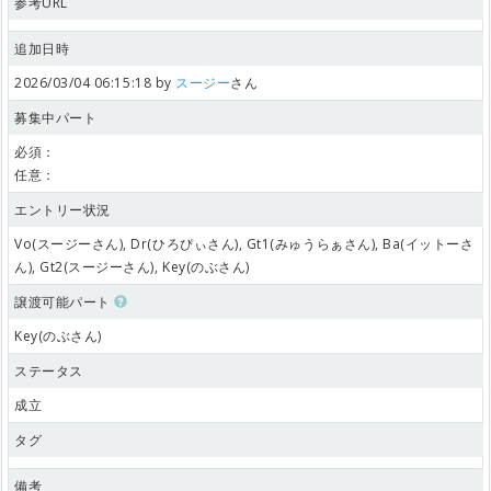
参考URL
追加日時
2026/03/04 06:15:18 by
スージー
さん
募集中パート
必須：
任意：
エントリー状況
Vo(スージーさん), Dr(ひろぴぃさん), Gt1(みゅうらぁさん), Ba(イットーさ
ん), Gt2(スージーさん), Key(のぶさん)
譲渡可能パート
Key(のぶさん)
ステータス
成立
タグ
備考