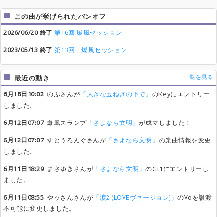
この曲が挙げられたバンオフ
2026/06/20 終了
第16回 爆風セッション
2023/05/13 終了
第13回 爆風セッション
一覧を見る
最近の動き
6月18日10:02
のぶさんが
「大きな玉ねぎの下で」
のKeyにエントリー
しました。
6月12日07:07
爆風スランプ
「さよなら文明」
が成立しました！
6月12日07:07
すとうろんぐさんが
「さよなら文明」
の楽曲情報を変更
しました。
6月11日18:29
まさゆきさんが
「さよなら文明」
のGt1にエントリーし
ました。
6月11日08:55
やッさんさんが
「涙2 (LOVEヴァージョン)」
のVoを譲渡
不可能に変更しました。