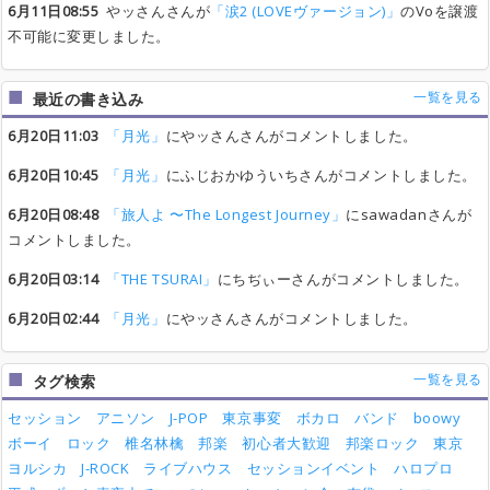
6月11日08:55
やッさんさんが
「涙2 (LOVEヴァージョン)」
のVoを譲渡
不可能に変更しました。
一覧を見る
最近の書き込み
6月20日11:03
「月光」
にやッさんさんがコメントしました。
6月20日10:45
「月光」
にふじおかゆういちさんがコメントしました。
6月20日08:48
「旅人よ 〜The Longest Journey」
にsawadanさんが
コメントしました。
6月20日03:14
「THE TSURAI」
にちぢぃーさんがコメントしました。
6月20日02:44
「月光」
にやッさんさんがコメントしました。
一覧を見る
タグ検索
セッション
アニソン
J-POP
東京事変
ボカロ
バンド
boowy
ボーイ
ロック
椎名林檎
邦楽
初心者大歓迎
邦楽ロック
東京
ヨルシカ
J-ROCK
ライブハウス
セッションイベント
ハロプロ