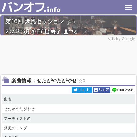
第16回 爆風セッション
6
2026年6月20日(土) 終了
27名
Ads by Google
楽曲情報：せたがやたがやせ
0
曲名
せたがやたがやせ
アーティスト名
爆風スランプ