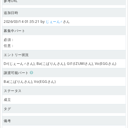
参考URL
追加日時
2026/03/14 01:35:21 by
じぇーん♂
さん
募集中パート
必須：
任意：
エントリー状況
Dr(じぇーん♂さん), Ba(こばりんさん), Gt1(IZUMIさん), Vo(EGGさん)
譲渡可能パート
Ba(こばりんさん), Vo(EGGさん)
ステータス
成立
タグ
備考