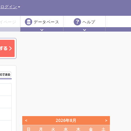
ログイン
イページ
データベース
ヘルプ
2026年8月
日
月
火
水
木
金
土