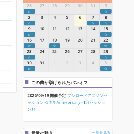
26
27
28
29
30
31
1
☆
☆
2
3
4
5
6
7
8
☆
☆
☆
9
10
11
12
13
14
15
☆
☆
16
17
18
19
20
21
22
☆
☆
☆
23
24
25
26
27
28
29
☆
☆
30
31
1
2
3
4
5
☆
☆
この曲が挙げられたバンオフ
2026/09/19 開催予定
ブシロードアニソンセ
ッション~5周年Anniversary~1部セッショ
ン枠
一覧を見る
最近の動き