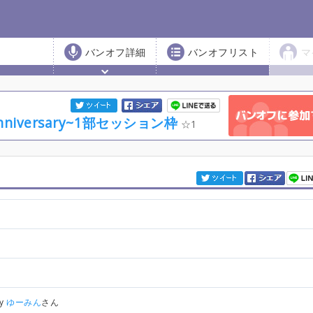
バンオフ詳細
バンオフリスト
マ
versary~1部セッション枠
1
by
ゆーみん
さん