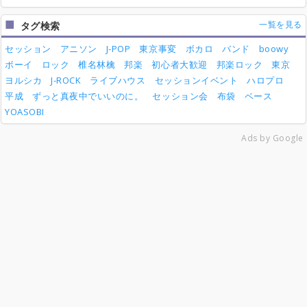
一覧を見る
タグ検索
セッション
アニソン
J-POP
東京事変
ボカロ
バンド
boowy
ボーイ
ロック
椎名林檎
邦楽
初心者大歓迎
邦楽ロック
東京
ヨルシカ
J-ROCK
ライブハウス
セッションイベント
ハロプロ
平成
ずっと真夜中でいいのに。
セッション会
布袋
ベース
YOASOBI
Ads by Google