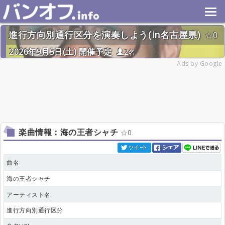
進行方向別通行区分を演奏しよう(in名古屋県)
0
2026年9月5日(土) 開催予定
2名
Ads by Google
楽曲情報：海の王者シャチ
0
曲名
海の王者シャチ
アーティスト名
進行方向別通行区分