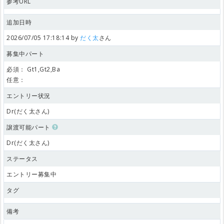
参考URL
追加日時
2026/07/05 17:18:14 by
だく太
さん
募集中パート
必須：
Gt1,Gt2,Ba
任意：
エントリー状況
Dr(だく太さん)
譲渡可能パート
Dr(だく太さん)
ステータス
エントリー募集中
タグ
備考