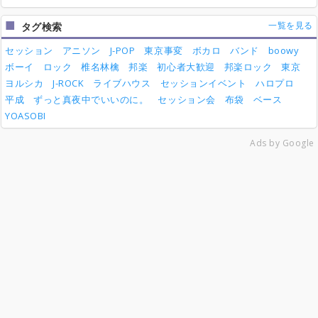
一覧を見る
タグ検索
セッション
アニソン
J-POP
東京事変
ボカロ
バンド
boowy
ボーイ
ロック
椎名林檎
邦楽
初心者大歓迎
邦楽ロック
東京
ヨルシカ
J-ROCK
ライブハウス
セッションイベント
ハロプロ
平成
ずっと真夜中でいいのに。
セッション会
布袋
ベース
YOASOBI
Ads by Google