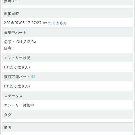
参考URL
追加日時
2026/07/05 17:27:27 by
だく太
さん
募集中パート
必須：
Gt1,Gt2,Ba
任意：
エントリー状況
Dr(だく太さん)
譲渡可能パート
Dr(だく太さん)
ステータス
エントリー募集中
タグ
備考