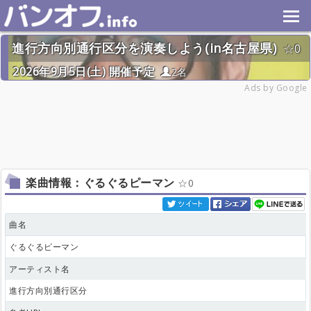
進行方向別通行区分を演奏しよう(in名古屋県)
0
2026年9月5日(土) 開催予定
2名
Ads by Google
楽曲情報：ぐるぐるピーマン
0
曲名
ぐるぐるピーマン
アーティスト名
進行方向別通行区分