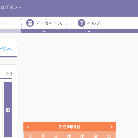
ログイン
イページ
データベース
ヘルプ
一覧へ
0
2026年8月
日
月
火
水
木
金
土