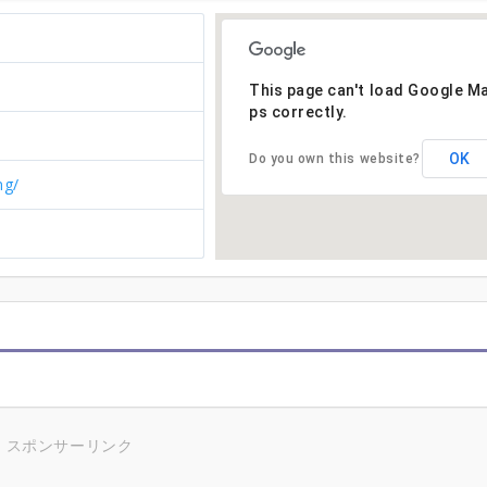
This page can't load Google M
ps correctly.
OK
Do you own this website?
ng/
スポンサーリンク