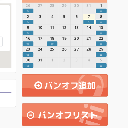
26
27
28
29
30
31
1
☆
☆
2
3
4
5
6
7
8
☆
☆
☆
a
9
10
11
12
13
14
15
☆
☆
16
17
18
19
20
21
22
☆
☆
☆
23
24
25
26
27
28
29
☆
☆
30
31
1
2
3
4
5
☆
☆