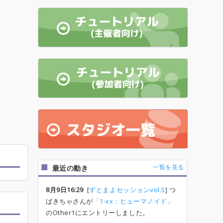
一覧を見る
最近の動き
8月9日16:29
[
ずとまよセッションvol.5
] つ
ばきちゃさんが
「1-xx：ヒューマノイド」
のOther1にエントリーしました。