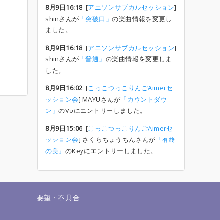
8月9日16:18
[
アニソンサブカルセッション
]
shinさんが
「突破口」
の楽曲情報を変更し
ました。
8月9日16:18
[
アニソンサブカルセッション
]
shinさんが
「普通」
の楽曲情報を変更しま
した。
8月9日16:02
[
こっこつっこりんごAimerセ
ッション会
] MAYUさんが
「カウントダウ
ン」
のVoにエントリーしました。
8月9日15:06
[
こっこつっこりんごAimerセ
ッション会
] さくらちょうちんさんが
「有終
の美」
のKeyにエントリーしました。
せ
要望・不具合