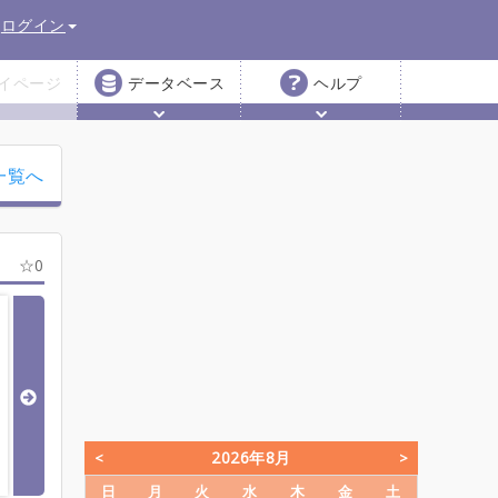
ログイン
イページ
データベース
ヘルプ
一覧へ
0
2026年8月
日
月
火
水
木
金
土