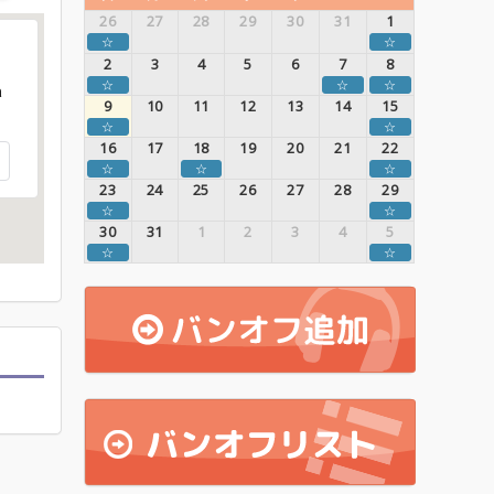
26
27
28
29
30
31
1
☆
☆
2
3
4
5
6
7
8
☆
☆
☆
a
9
10
11
12
13
14
15
☆
☆
16
17
18
19
20
21
22
☆
☆
☆
23
24
25
26
27
28
29
☆
☆
30
31
1
2
3
4
5
☆
☆