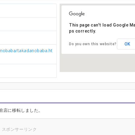
This page can't load Google M
ps correctly.
OK
Do you own this website?
anobaba/takadanobaba.ht
駅前店に移転しました。
スポンサーリンク