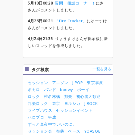
5月18日00:28
質問・相談コーナー！
にさー
さんがコメントしました。
4月26日00:21
「Fire Cracker」
にゆーすけ
さんがコメントしました。
4月24日21:35
りょうすけさんが掲示板に新
しいスレッドを作成しました。
一覧を見る
タグ検索
セッション
アニソン
J-POP
東京事変
ボカロ
バンド
boowy
ボーイ
ロック
椎名林檎
邦楽
初心者大歓迎
邦楽ロック
東京
ヨルシカ
J-ROCK
ライブハウス
セッションイベント
ハロプロ
平成
ずっと真夜中でいいのに。
セッション会
布袋
ベース
YOASOBI