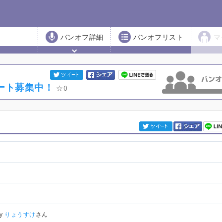
バンオフ詳細
バンオフリスト
マ
全パート募集中！
0
by
りょうすけ
さん