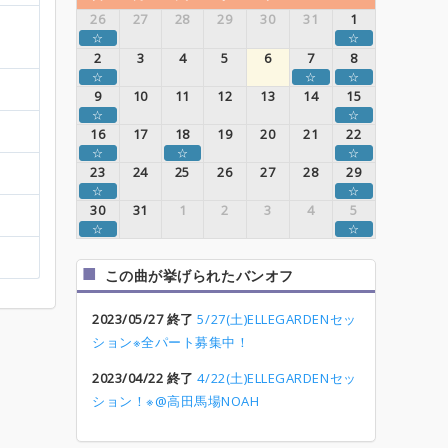
26
27
28
29
30
31
1
☆
☆
2
3
4
5
6
7
8
☆
☆
☆
9
10
11
12
13
14
15
☆
☆
16
17
18
19
20
21
22
☆
☆
☆
23
24
25
26
27
28
29
☆
☆
30
31
1
2
3
4
5
☆
☆
この曲が挙げられたバンオフ
2023/05/27 終了
5/27(土)ELLEGARDENセッ
ション※全パート募集中！
2023/04/22 終了
4/22(土)ELLEGARDENセッ
ション！※@高田馬場NOAH