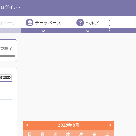
ログイン
イページ
データベース
ヘルプ
2026年8月
日
月
火
水
木
金
土