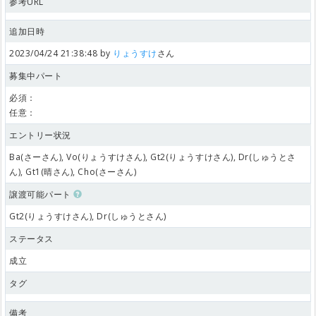
参考URL
追加日時
2023/04/24 21:38:48 by
りょうすけ
さん
募集中パート
必須：
任意：
エントリー状況
Ba(さーさん), Vo(りょうすけさん), Gt2(りょうすけさん), Dr(しゅうとさ
ん), Gt1(晴さん), Cho(さーさん)
譲渡可能パート
Gt2(りょうすけさん), Dr(しゅうとさん)
ステータス
成立
タグ
備考