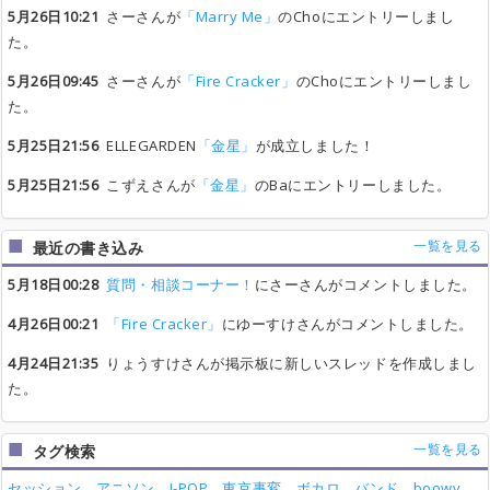
5月26日10:21
さーさんが
「Marry Me」
のChoにエントリーしまし
た。
5月26日09:45
さーさんが
「Fire Cracker」
のChoにエントリーしまし
た。
5月25日21:56
ELLEGARDEN
「金星」
が成立しました！
5月25日21:56
こずえさんが
「金星」
のBaにエントリーしました。
一覧を見る
最近の書き込み
5月18日00:28
質問・相談コーナー！
にさーさんがコメントしました。
4月26日00:21
「Fire Cracker」
にゆーすけさんがコメントしました。
4月24日21:35
りょうすけさんが掲示板に新しいスレッドを作成しまし
た。
一覧を見る
タグ検索
セッション
アニソン
J-POP
東京事変
ボカロ
バンド
boowy