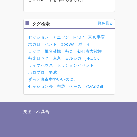
一覧を見る
タグ検索
セッション
アニソン
J-POP
東京事変
ボカロ
バンド
boowy
ボーイ
ロック
椎名林檎
邦楽
初心者大歓迎
邦楽ロック
東京
ヨルシカ
J-ROCK
ライブハウス
セッションイベント
ハロプロ
平成
ずっと真夜中でいいのに。
セッション会
布袋
ベース
YOASOBI
せ
要望・不具合