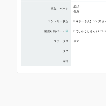
必須：
募集中パート
任意：
エントリー状況
Ba(さーさん), Gt2(晴さん
譲渡可能パート
Dr(しゅうとさん), Gt1(R
ステータス
成立
タグ
備考