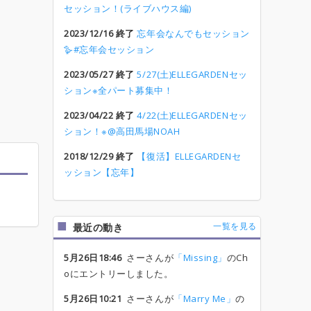
セッション！(ライブハウス編)
2023/12/16 終了
忘年会なんでもセッション
🪿#忘年会セッション
2023/05/27 終了
5/27(土)ELLEGARDENセッ
ション※全パート募集中！
2023/04/22 終了
4/22(土)ELLEGARDENセッ
ション！※@高田馬場NOAH
2018/12/29 終了
【復活】ELLEGARDENセ
ッション【忘年】
一覧を見る
最近の動き
5月26日18:46
さーさんが
「Missing」
のCh
oにエントリーしました。
5月26日10:21
さーさんが
「Marry Me」
の