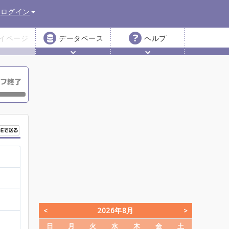
ログイン
イページ
データベース
ヘルプ
2026年8月
日
月
火
水
木
金
土