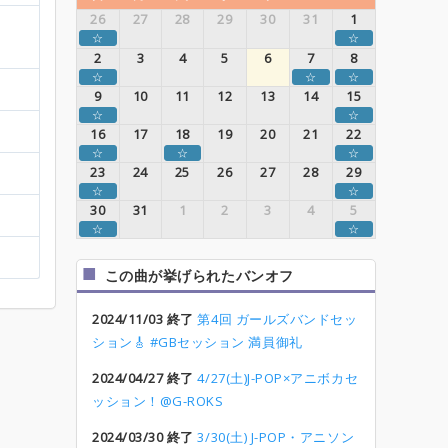
26
27
28
29
30
31
1
☆
☆
2
3
4
5
6
7
8
☆
☆
☆
9
10
11
12
13
14
15
☆
☆
16
17
18
19
20
21
22
☆
☆
☆
23
24
25
26
27
28
29
☆
☆
30
31
1
2
3
4
5
☆
☆
この曲が挙げられたバンオフ
2024/11/03 終了
第4回 ガールズバンドセッ
ション🎸 #GBセッション 満員御礼
2024/04/27 終了
4/27(土)J-POP×アニボカセ
ッション！@G-ROKS
2024/03/30 終了
3/30(土) J-POP・アニソン