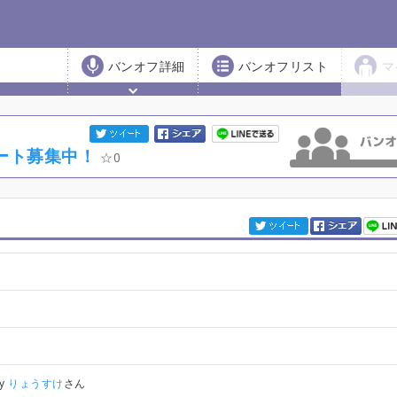
バンオフ詳細
バンオフリスト
マ
全パート募集中！
0
by
りょうすけ
さん