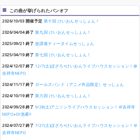
この曲が挙げられたバンオフ
2026/10/03 開催予定
第十回 けいおんせっしょん！
2026/04/04 終了
第九回 けいおんせっしょん！
2025/09/21 終了
放課後ティータイムせっしょん
2025/04/19 終了
第七回 けいおんせっしょん！
2024/12/07 終了
12/7(土)ぼざろ×けいおんライブハウスセッション！@
吉祥寺NEPO
2024/11/17 終了
ガールズバンド（アニメ作品限定）せっしょん
2024/10/19 終了
第六回 けいおんせっしょん！
2024/09/28 終了
9/28(土)アニソンライブハウスセッション！＠吉祥寺
NEPO※Dr急募‼︎
2024/07/27 終了
7/27(土)ぼざろ×けいおんライブハウスセッション！＠
吉祥寺NEPO