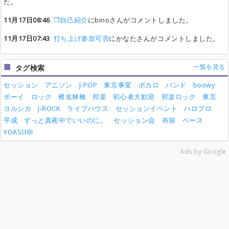
た。
11月17日08:46
❒自己紹介
にbinoさんがコメントしました。
11月17日07:43
打ち上げ参加可否
にかなたさんがコメントしました。
一覧を見る
タグ検索
セッション
アニソン
J-POP
東京事変
ボカロ
バンド
boowy
ボーイ
ロック
椎名林檎
邦楽
初心者大歓迎
邦楽ロック
東京
ヨルシカ
J-ROCK
ライブハウス
セッションイベント
ハロプロ
平成
ずっと真夜中でいいのに。
セッション会
布袋
ベース
YOASOBI
Ads by Google