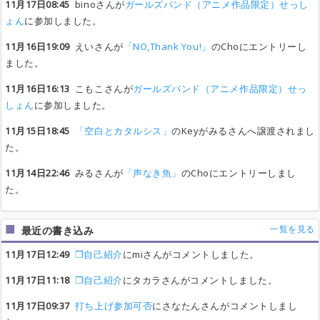
11月17日08:45
binoさんが
ガールズバンド（アニメ作品限定）せっし
ょん
に参加しました。
11月16日19:09
えいさんが
「NO,Thank You!」
のChoにエントリーし
ました。
11月16日16:13
こもこさんが
ガールズバンド（アニメ作品限定）せっ
しょん
に参加しました。
11月15日18:45
「空白とカタルシス」
のKeyがみるさんへ譲渡されまし
た。
11月14日22:46
みるさんが
「声なき魚」
のChoにエントリーしまし
た。
一覧を見る
最近の書き込み
11月17日12:49
❒自己紹介
にmiさんがコメントしました。
11月17日11:18
❒自己紹介
にタカラさんがコメントしました。
11月17日09:37
打ち上げ参加可否
にさなたんさんがコメントしまし