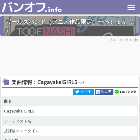
ガールズバンド（アニメ作品限定）せっしょん
6
Ads by Google
2024年11月17日(日) 終了
56名
楽曲情報：Cagayake!GIRLS
0
曲名
Cagayake!GIRLS
アーティスト名
放課後ティータイム