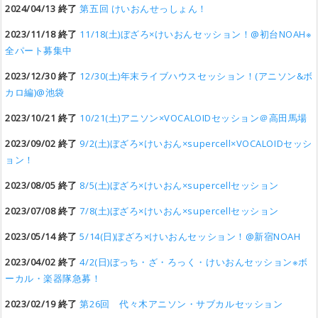
2024/04/13 終了
第五回 けいおんせっしょん！
2023/11/18 終了
11/18(土)ぼざろ×けいおんセッション！@初台NOAH※
全パート募集中
2023/12/30 終了
12/30(土)年末ライブハウスセッション！(アニソン&ボ
カロ編)@池袋
2023/10/21 終了
10/21(土)アニソン×VOCALOIDセッション＠高田馬場
2023/09/02 終了
9/2(土)ぼざろ×けいおん×supercell×VOCALOIDセッシ
ョン！
2023/08/05 終了
8/5(土)ぼざろ×けいおん×supercellセッション
2023/07/08 終了
7/8(土)ぼざろ×けいおん×supercellセッション
2023/05/14 終了
5/14(日)ぼざろ×けいおんセッション！@新宿NOAH
2023/04/02 終了
4/2(日)ぼっち・ざ・ろっく・けいおんセッション※ボ
ーカル・楽器隊急募！
2023/02/19 終了
第26回 代々木アニソン・サブカルセッション