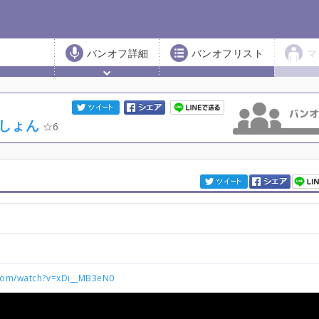
バンオフ詳細
バンオフリスト
マ
しょん
6
.com/watch?v=xDi__MB3eN0