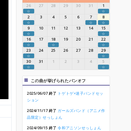
26
27
28
29
30
31
1
☆
☆
2
3
4
5
6
7
8
☆
☆
☆
9
10
11
12
13
14
15
☆
☆
16
17
18
19
20
21
22
☆
☆
☆
23
24
25
26
27
28
29
☆
☆
30
31
1
2
3
4
5
☆
☆
この曲が挙げられたバンオフ
2025/06/07 終了
トゲトゲ×迷子バンドセッ
ション
2024/11/17 終了
ガールズバンド（アニメ作
品限定）せっしょん
2024/09/15 終了
令和アニソンせっしょん