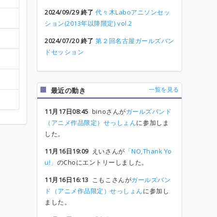
2024/09/29 終了
代々木Laboアニソンセッ
ション(2013年以降限定) vol.2
2024/07/20 終了
第２回名古屋ガールズバン
ドセッション
一覧を見る
最近の動き
11月17日08:45
binoさんが
ガールズバンド
（アニメ作品限定）せっしょん
に参加しま
した。
11月16日19:09
えいさんが
「NO,Thank Yo
u!」
のChoにエントリーしました。
11月16日16:13
こもこさんが
ガールズバン
ド（アニメ作品限定）せっしょん
に参加し
ました。