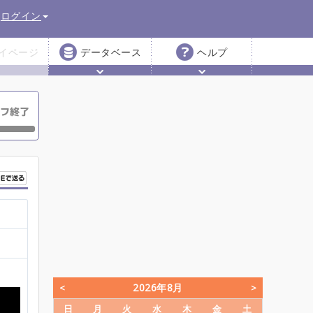
ログイン
イページ
データベース
ヘルプ
2026年8月
日
月
火
水
木
金
土