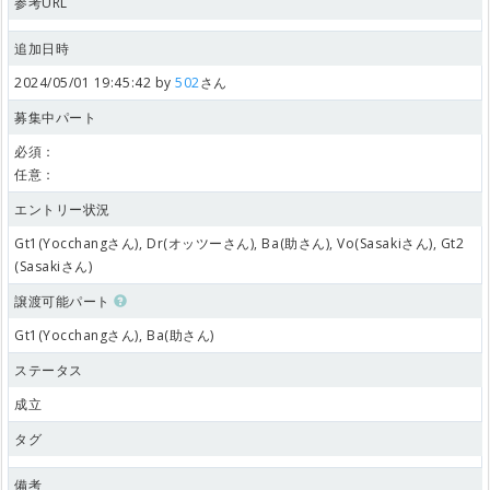
参考URL
追加日時
2024/05/01 19:45:42 by
502
さん
募集中パート
必須：
任意：
エントリー状況
Gt1(Yocchangさん), Dr(オッツーさん), Ba(助さん), Vo(Sasakiさん), Gt2
(Sasakiさん)
譲渡可能パート
Gt1(Yocchangさん), Ba(助さん)
ステータス
成立
タグ
備考