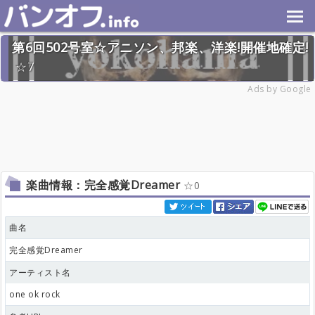
第6回502号室☆アニソン、邦楽、洋楽!開催地確定!
7
2024年11月24日(日) 終了
Ads by Google
32名
楽曲情報：完全感覚Dreamer
0
曲名
完全感覚Dreamer
アーティスト名
one ok rock