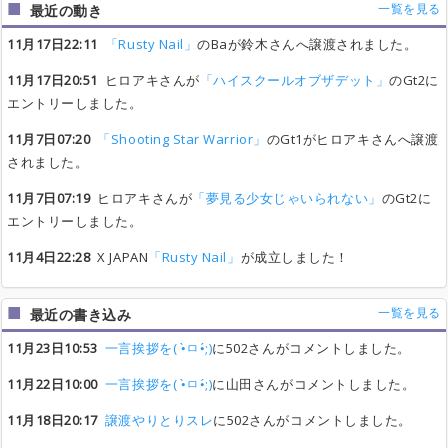
一覧を見る
最近の動き
11月17日22:11
「Rusty Nail」
のBaが鈴木さんへ譲渡されました。
11月17日20:51
ヒロアキさんが
「ハイスクールオブザデット」
のGt2に
エントリーしました。
11月7日07:20
「Shooting Star Warrior」
のGt1がヒロアキさんへ譲渡
されました。
11月7日07:19
ヒロアキさんが
「夢見る少女じゃいられない」
のGt2に
エントリーしました。
11月4日22:28
X JAPAN
「Rusty Nail」
が成立しました！
一覧を見る
最近の書き込み
11月23日10:53
一言挨拶を( •̀ㅁ•́;)
に502さんがコメントしました。
11月22日10:00
一言挨拶を( •̀ㅁ•́;)
に山田さんがコメントしました。
11月18日20:17
譲渡やりとりスレ
に502さんがコメントしました。