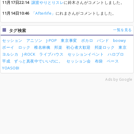
11月17日22:14
譲渡やりとりスレ
に鈴木さんがコメントしました。
11月14日10:46
「Afterlife」
にれまさんがコメントしました。
一覧を見る
タグ検索
セッション
アニソン
J-POP
東京事変
ボカロ
バンド
boowy
ボーイ
ロック
椎名林檎
邦楽
初心者大歓迎
邦楽ロック
東京
ヨルシカ
J-ROCK
ライブハウス
セッションイベント
ハロプロ
平成
ずっと真夜中でいいのに。
セッション会
布袋
ベース
YOASOBI
Ads by Google