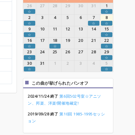
26
27
28
29
30
31
1
☆
☆
2
3
4
5
6
7
8
☆
☆
☆
9
10
11
12
13
14
15
☆
☆
16
17
18
19
20
21
22
☆
☆
☆
23
24
25
26
27
28
29
☆
☆
30
31
1
2
3
4
5
☆
☆
この曲が挙げられたバンオフ
2024/11/24 終了
第6回502号室☆アニソ
ン、邦楽、洋楽!開催地確定!
2019/09/28 終了
第10回 1985-1995セッシ
ョン