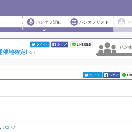
バンオフ詳細
バンオフリスト
マ
開催地確定!
7
by
502
さん