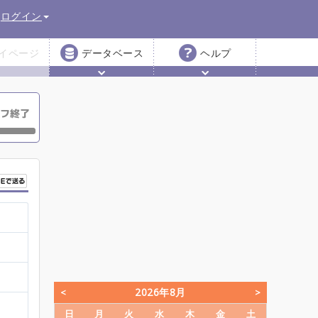
ログイン
イページ
データベース
ヘルプ
2026年8月
日
月
火
水
木
金
土