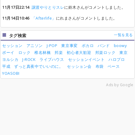
11月17日22:14
譲渡やりとりスレ
に鈴木さんがコメントしました。
11月14日10:46
「Afterlife」
にれまさんがコメントしました。
一覧を見る
タグ検索
セッション
アニソン
J-POP
東京事変
ボカロ
バンド
boowy
ボーイ
ロック
椎名林檎
邦楽
初心者大歓迎
邦楽ロック
東京
ヨルシカ
J-ROCK
ライブハウス
セッションイベント
ハロプロ
平成
ずっと真夜中でいいのに。
セッション会
布袋
ベース
YOASOBI
Ads by Google