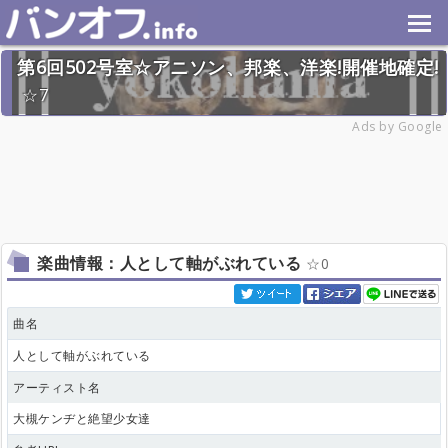
第6回502号室☆アニソン、邦楽、洋楽!開催地確定!
7
2024年11月24日(日) 終了
Ads by Google
32名
楽曲情報：人として軸がぶれている
0
曲名
人として軸がぶれている
アーティスト名
大槻ケンヂと絶望少女達