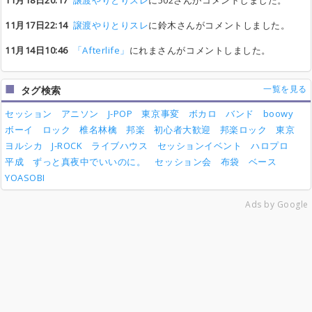
11月18日20:17
譲渡やりとりスレ
に502さんがコメントしました。
11月17日22:14
譲渡やりとりスレ
に鈴木さんがコメントしました。
11月14日10:46
「Afterlife」
にれまさんがコメントしました。
一覧を見る
タグ検索
セッション
アニソン
J-POP
東京事変
ボカロ
バンド
boowy
ボーイ
ロック
椎名林檎
邦楽
初心者大歓迎
邦楽ロック
東京
ヨルシカ
J-ROCK
ライブハウス
セッションイベント
ハロプロ
平成
ずっと真夜中でいいのに。
セッション会
布袋
ベース
YOASOBI
Ads by Google