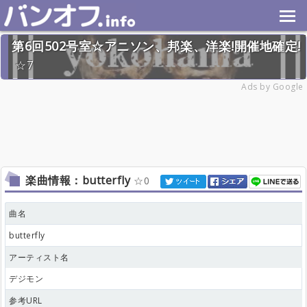
第6回502号室☆アニソン、邦楽、洋楽!開催地確定!
7
2024年11月24日(日) 終了
Ads by Google
32名
楽曲情報：butterfly
0
曲名
butterfly
アーティスト名
デジモン
参考URL