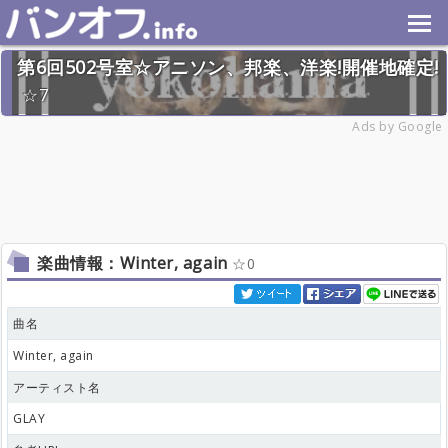
第6回502号室☆アニソン、邦楽、洋楽!開催地確定!
7
2024年11月24日(日) 終了
Ads by Google
32名
楽曲情報：Winter, again
0
曲名
Winter, again
アーティスト名
GLAY