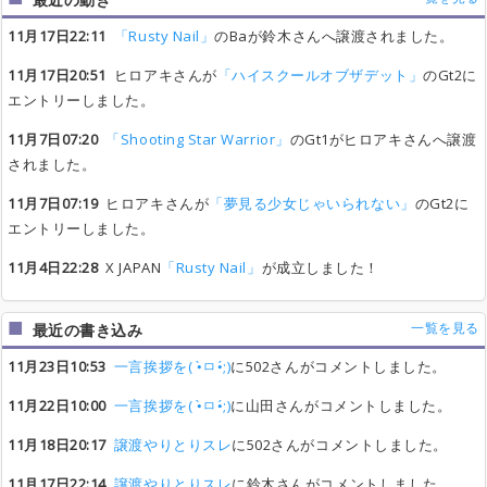
11月17日22:11
「Rusty Nail」
のBaが鈴木さんへ譲渡されました。
11月17日20:51
ヒロアキさんが
「ハイスクールオブザデット」
のGt2に
エントリーしました。
11月7日07:20
「Shooting Star Warrior」
のGt1がヒロアキさんへ譲渡
されました。
11月7日07:19
ヒロアキさんが
「夢見る少女じゃいられない」
のGt2に
エントリーしました。
11月4日22:28
X JAPAN
「Rusty Nail」
が成立しました！
一覧を見る
最近の書き込み
11月23日10:53
一言挨拶を( •̀ㅁ•́;)
に502さんがコメントしました。
11月22日10:00
一言挨拶を( •̀ㅁ•́;)
に山田さんがコメントしました。
11月18日20:17
譲渡やりとりスレ
に502さんがコメントしました。
11月17日22:14
譲渡やりとりスレ
に鈴木さんがコメントしました。