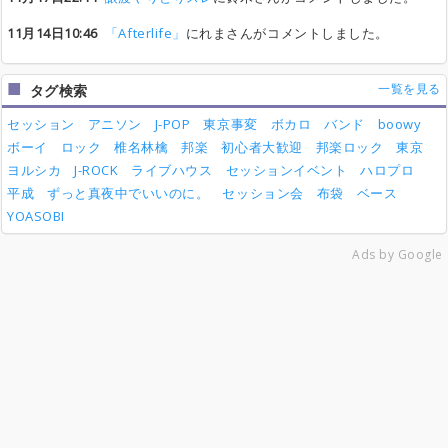
11月14日10:46
「Afterlife」
にれまさんがコメントしました。
一覧を見る
タグ検索
セッション
アニソン
J-POP
東京事変
ボカロ
バンド
boowy
ボーイ
ロック
椎名林檎
邦楽
初心者大歓迎
邦楽ロック
東京
ヨルシカ
J-ROCK
ライブハウス
セッションイベント
ハロプロ
平成
ずっと真夜中でいいのに。
セッション会
布袋
ベース
YOASOBI
Ads by Google