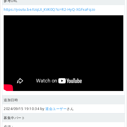
参考URL
https://youtu.be/IzqLX_KVK0Q?si=R2-HyQ-XGFxaFqzo
追加日時
2024/09/15 19:10:34 by
退会ユーザー
さん
募集中パート
必須：