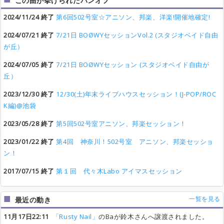
この曲が挙げられたバンオフ
2024/11/24 終了
第6回502号室☆アニソン、邦楽、洋楽!開催地確定!
2024/07/21 終了
7/21日 BOØWYセッションVol.2 (スタジオベイド自由
が丘）
2024/07/05 終了
7/21日 BOØWYセッション (スタジオベイド自由が
丘）
2023/12/30 終了
12/30(土)年末ライブハウスセッション！(J-POP/ROC
K編)@池袋
2023/05/28 終了
第5回502号室アニソン、邦楽セッション！
2023/01/22 終了
第4回 神奈川！502号室 アニソン、邦楽セッショ
ン！
2017/07/15 終了
第１回 代々木Labo アイマスセッション
一覧を見る
最近の動き
11月17日22:11
「Rusty Nail」
のBaが鈴木さんへ譲渡されました。