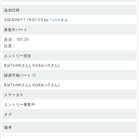
追加日時
2024/09/17 19:01:59 by
TomK
さん
募集中パート
必須：
Gt1,Dr
任意：
エントリー状況
Ba(TomKさん), Vo(kei☆5さん)
譲渡可能パート
Ba(TomKさん), Vo(kei☆5さん)
ステータス
エントリー募集中
タグ
備考