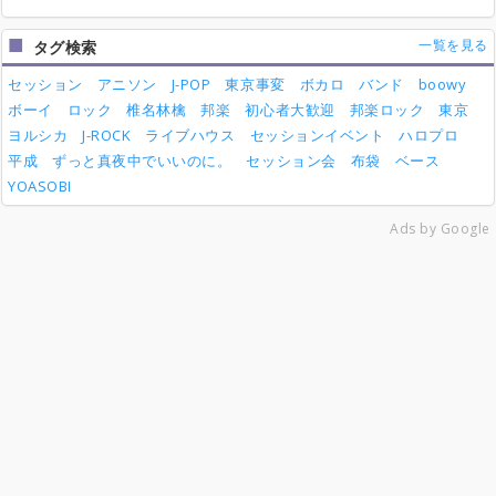
一覧を見る
タグ検索
セッション
アニソン
J-POP
東京事変
ボカロ
バンド
boowy
ボーイ
ロック
椎名林檎
邦楽
初心者大歓迎
邦楽ロック
東京
ヨルシカ
J-ROCK
ライブハウス
セッションイベント
ハロプロ
平成
ずっと真夜中でいいのに。
セッション会
布袋
ベース
YOASOBI
Ads by Google