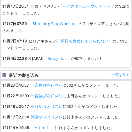
11月17日20:51
ヒロアキさんが
「ハイスクールオブザデット」
のGt2に
エントリーしました。
11月7日07:20
「Shooting Star Warrior」
のGt1がヒロアキさんへ譲渡
されました。
11月7日07:19
ヒロアキさんが
「夢見る少女じゃいられない」
のGt2に
エントリーしました。
11月4日22:28
X JAPAN
「Rusty Nail」
が成立しました！
一覧を見る
最近の書き込み
11月23日10:53
一言挨拶を( •̀ㅁ•́;)
に502さんがコメントしました。
11月22日10:00
一言挨拶を( •̀ㅁ•́;)
に山田さんがコメントしました。
11月18日20:17
譲渡やりとりスレ
に502さんがコメントしました。
11月17日22:14
譲渡やりとりスレ
に鈴木さんがコメントしました。
11月14日10:46
「Afterlife」
にれまさんがコメントしました。