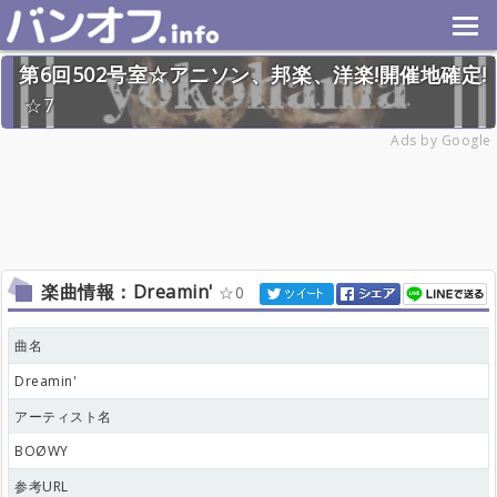
第6回502号室☆アニソン、邦楽、洋楽!開催地確定!
7
2024年11月24日(日) 終了
Ads by Google
32名
楽曲情報：Dreamin'
0
曲名
Dreamin'
アーティスト名
BOØWY
参考URL