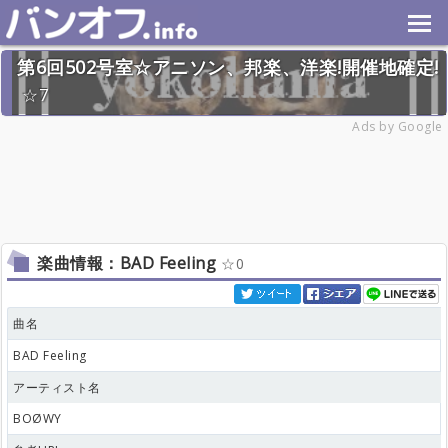
第6回502号室☆アニソン、邦楽、洋楽!開催地確定!
7
2024年11月24日(日) 終了
Ads by Google
32名
楽曲情報：BAD Feeling
0
曲名
BAD Feeling
アーティスト名
BOØWY