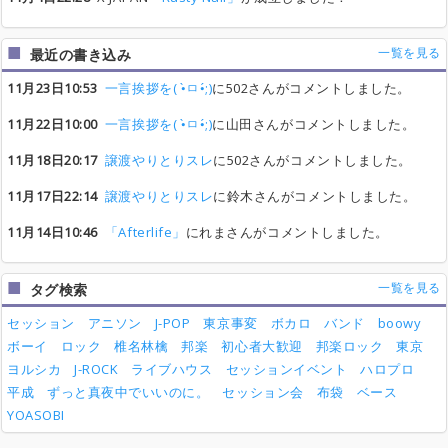
一覧を見る
最近の書き込み
11月23日10:53
一言挨拶を( •̀ㅁ•́;)
に502さんがコメントしました。
11月22日10:00
一言挨拶を( •̀ㅁ•́;)
に山田さんがコメントしました。
11月18日20:17
譲渡やりとりスレ
に502さんがコメントしました。
11月17日22:14
譲渡やりとりスレ
に鈴木さんがコメントしました。
11月14日10:46
「Afterlife」
にれまさんがコメントしました。
一覧を見る
タグ検索
セッション
アニソン
J-POP
東京事変
ボカロ
バンド
boowy
ボーイ
ロック
椎名林檎
邦楽
初心者大歓迎
邦楽ロック
東京
ヨルシカ
J-ROCK
ライブハウス
セッションイベント
ハロプロ
平成
ずっと真夜中でいいのに。
セッション会
布袋
ベース
YOASOBI