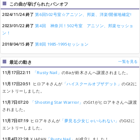
この曲が挙げられたバンオフ
2024/11/24 終了
第6回502号室☆アニソン、邦楽、洋楽!開催地確定!
2023/01/22 終了
第4回 神奈川！502号室 アニソン、邦楽セッショ
ン！
2018/04/15 終了
第8回 1985-1995セッション
一覧を見る
最近の動き
11月17日22:11
「Rusty Nail」
のBaが鈴木さんへ譲渡されました。
11月17日20:51
ヒロアキさんが
「ハイスクールオブザデット」
のGt2に
エントリーしました。
11月7日07:20
「Shooting Star Warrior」
のGt1がヒロアキさんへ譲渡
されました。
11月7日07:19
ヒロアキさんが
「夢見る少女じゃいられない」
のGt2に
エントリーしました。
11月4日22:28
X JAPAN
「Rusty Nail」
が成立しました！