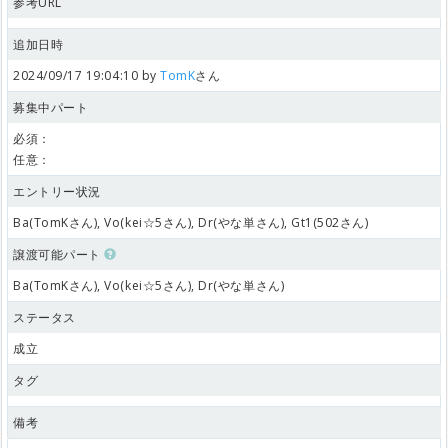
参考URL
追加日時
2024/09/17 19:04:10 by
TomK
さん
募集中パート
必須：
任意：
エントリー状況
Ba(TomKさん), Vo(kei☆5さん), Dr(やな単さん), Gt1(502さん)
譲渡可能パート
Ba(TomKさん), Vo(kei☆5さん), Dr(やな単さん)
ステータス
成立
タグ
備考