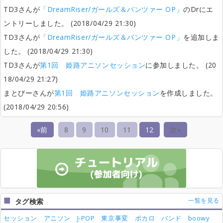
TD3さんが
「DreamRiser/ガールズ＆パンツァー OP」
のDrにエ
ントリーしました。 (2018/04/29 21:30)
TD3さんが
「DreamRiser/ガールズ＆パンツァー OP」
を追加しま
した。 (2018/04/29 21:30)
TD3さんが
第1回 姫路アニソンセッション
に参加しました。 (20
18/04/29 21:27)
まとびーさんが
第1回 姫路アニソンセッション
を作成しました。
(2018/04/29 20:56)
«前
8
9
10
11
12
次»
一覧を見る
タグ検索
セッション
アニソン
J-POP
東京事変
ボカロ
バンド
boowy