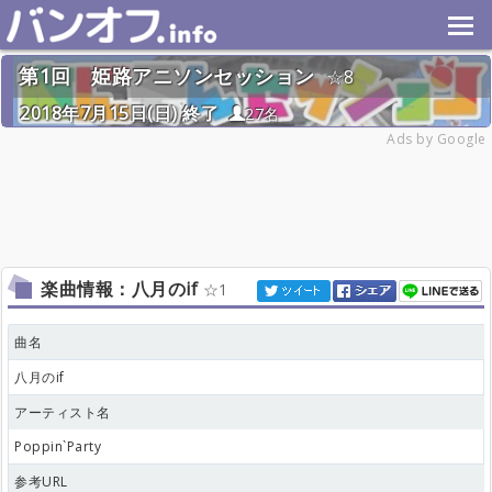
第1回 姫路アニソンセッション
8
2018年7月15日(日) 終了
27名
Ads by Google
楽曲情報：八月のif
1
曲名
八月のif
アーティスト名
Poppin`Party
参考URL