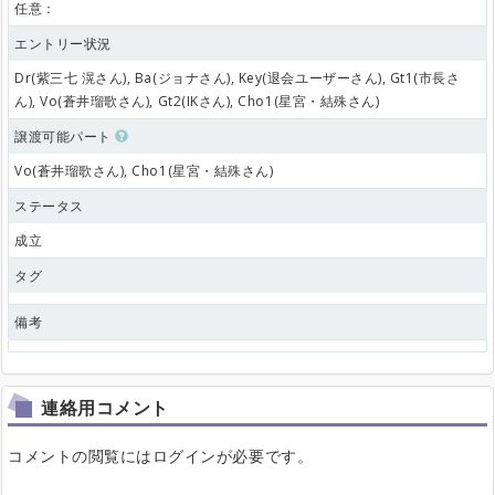
任意：
エントリー状況
Dr(紫三七 滉さん), Ba(ジョナさん), Key(退会ユーザーさん), Gt1(市長さ
ん), Vo(蒼井瑠歌さん), Gt2(IKさん), Cho1(星宮・結殊さん)
譲渡可能パート
Vo(蒼井瑠歌さん), Cho1(星宮・結殊さん)
ステータス
成立
タグ
備考
連絡用コメント
コメントの閲覧にはログインが必要です。