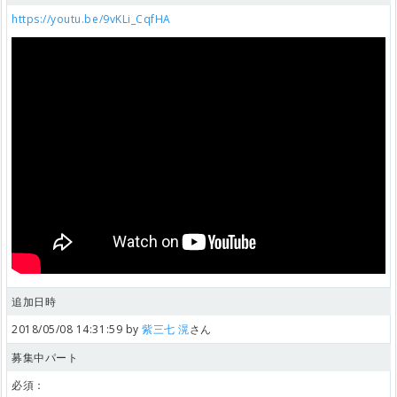
https://youtu.be/9vKLi_CqfHA
追加日時
2018/05/08 14:31:59 by
紫三七 滉
さん
募集中パート
必須：