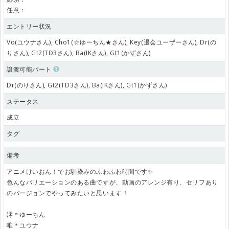
任意：
エントリー状況
Vo(ユウナさん), Cho1(☆ゆーちん★さん), Key(退会ユーザーさん), Dr(の
りさん), Gt2(TD3さん), Ba(IKさん), Gt1(かずさん)
譲渡可能パート
Dr(のりさん), Gt2(TD3さん), Ba(IKさん), Gt1(かずさん)
ステータス
成立
タグ
備考
アニメけいおん！でお馴染みのふわふわ時間です✨
色んなバリエーションのある曲ですが、動画のアレンジ有り、セリフあり
のバージョンでやってみたいと思います！
澪＊ゆーちん
唯＊ユウナ