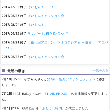
2017/12/02 終了
けいおん！！！！
2017/08/26 終了
けいおん！セッション会
2017/03/04 終了
けいおん！！！
2017/04/15 終了
サブパート/初心者バンオフ
2017/01/21 終了
≪第七回アニソンバトルコロシアム≫ 通称：『アニバ
ト7！』
2016/08/28 終了
けいおん！セッション会
一覧を見る
最近の動き
7月10日22:58
かすみんさんが
第1回 姫路アニソンセッション
に参加
しました。
7月2日11:12
RaLLyさんが
「STAND PROUD」
の楽曲情報を変更しまし
た。
7月1日23:40
桜高軽音部
「ふわふわ時間」
が成立しました！