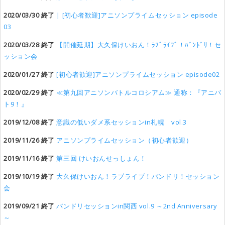
2020/03/30 終了
| [初心者歓迎]アニソンプライムセッション episode
03
2020/03/28 終了
【開催延期】大久保けいおん！ﾗﾌﾞﾗｲﾌﾞ！ﾊﾞﾝﾄﾞﾘ！セ
ッション会
2020/01/27 終了
[初心者歓迎]アニソンプライムセッション episode02
2020/02/29 終了
≪第九回アニソンバトルコロシアム≫ 通称：『アニバ
ト9！』
2019/12/08 終了
意識の低いダメ系セッションin札幌 vol.3
2019/11/26 終了
アニソンプライムセッション（初心者歓迎）
2019/11/16 終了
第三回 けいおんせっしょん！
2019/10/19 終了
大久保けいおん！ラブライブ！バンドリ！セッション
会
2019/09/21 終了
バンドリセッションin関西 vol.9 ～2nd Anniversary
～