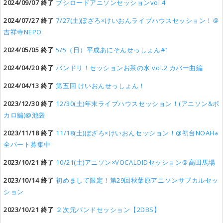
2024/09/07 終了
ブシロードアニソンセッションvol.4
2024/07/27 終了
7/27(土)ぼざろ×けいおんライブハウスセッション！＠
吉祥寺NEPO
2024/05/05 終了
5/5（日）平成あにそんせっしょん#1
2024/04/20 終了
バンドリ！セッションお茶の水 vol.2 カバー曲編
2024/04/13 終了
第五回 けいおんせっしょん！
2023/12/30 終了
12/30(土)年末ライブハウスセッション！(アニソン&ボ
カロ編)@池袋
2023/11/18 終了
11/18(土)ぼざろ×けいおんセッション！@初台NOAH※
全パート募集中
2023/10/21 終了
10/21(土)アニソン×VOCALOIDセッション＠高田馬場
2023/10/14 終了
初めまして限定！第29回秋葉原アニソンサブカルセッ
ション
2023/10/21 終了
２次元バンドセッション【2DBS】