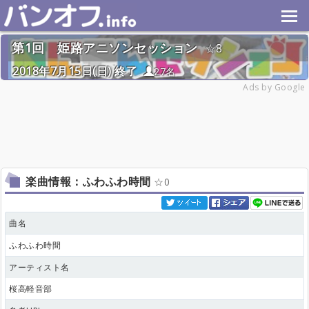
第1回 姫路アニソンセッション
8
2018年7月15日(日) 終了
27名
Ads by Google
楽曲情報：ふわふわ時間
0
曲名
ふわふわ時間
アーティスト名
桜高軽音部