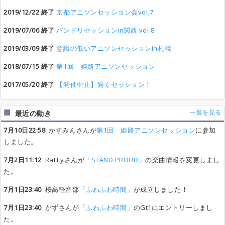
2019/12/22 終了
京都アニソンセッション会vol.7
2019/07/06 終了
バンドリセッションin関西 vol.8
2019/03/09 終了
意識の低いアニソンセッションin札幌
2018/07/15 終了
第1回 姫路アニソンセッション
2017/05/20 終了
【開催中止】遍くセッション！
一覧を見る
最近の動き
7月10日22:58
かすみんさんが
第1回 姫路アニソンセッション
に参加
しました。
7月2日11:12
RaLLyさんが
「STAND PROUD」
の楽曲情報を変更しまし
た。
7月1日23:40
桜高軽音部
「ふわふわ時間」
が成立しました！
7月1日23:40
かずさんが
「ふわふわ時間」
のGt1にエントリーしまし
た。