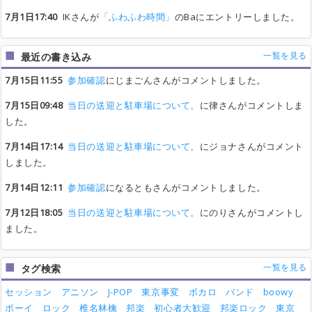
7月1日17:40
IKさんが
「ふわふわ時間」
のBaにエントリーしました。
一覧を見る
最近の書き込み
7月15日11:55
参加確認
にじまごんさんがコメントしました。
7月15日09:48
当日の送迎と駐車場について。
に律さんがコメントしま
した。
7月14日17:14
当日の送迎と駐車場について。
にジョナさんがコメント
しました。
7月14日12:11
参加確認
になるともさんがコメントしました。
7月12日18:05
当日の送迎と駐車場について。
にのりさんがコメントし
ました。
一覧を見る
タグ検索
セッション
アニソン
J-POP
東京事変
ボカロ
バンド
boowy
ボーイ
ロック
椎名林檎
邦楽
初心者大歓迎
邦楽ロック
東京