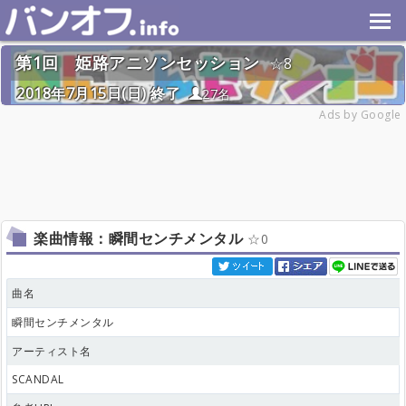
第1回 姫路アニソンセッション
8
2018年7月15日(日) 終了
27名
Ads by Google
楽曲情報：瞬間センチメンタル
0
曲名
瞬間センチメンタル
アーティスト名
SCANDAL