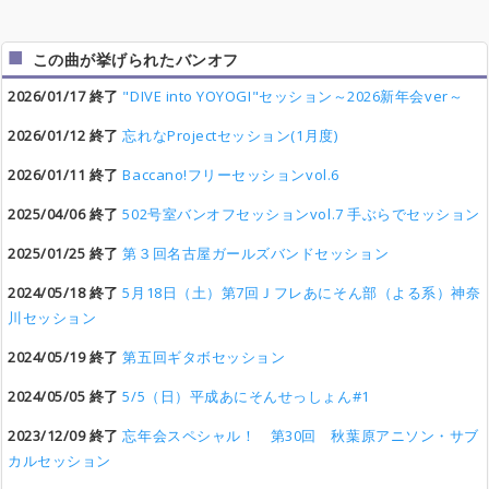
この曲が挙げられたバンオフ
2026/01/17 終了
"DIVE into YOYOGI"セッション～2026新年会ver～
2026/01/12 終了
忘れなProjectセッション(1月度)
2026/01/11 終了
Baccano!フリーセッションvol.6
2025/04/06 終了
502号室バンオフセッションvol.7 手ぶらでセッション
2025/01/25 終了
第３回名古屋ガールズバンドセッション
2024/05/18 終了
5月18日（土）第7回Ｊフレあにそん部（よる系）神奈
川セッション
2024/05/19 終了
第五回ギタボセッション
2024/05/05 終了
5/5（日）平成あにそんせっしょん#1
2023/12/09 終了
忘年会スペシャル！ 第30回 秋葉原アニソン・サブ
カルセッション