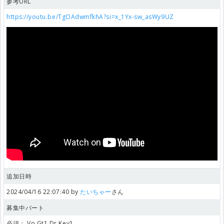
参考URL
https://youtu.be/TgOAdwmfkhA?si=x_1Yx-sw_asWy9UZ
追加日時
2024/04/16 22:07:40 by
たいちゃー
さん
募集中パート
必須：
Vo,Gt1,Dr,Key1