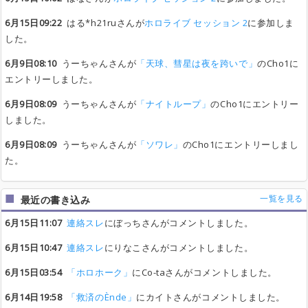
6月15日09:22
はる*h21ruさんが
ホロライブ セッション 2
に参加しま
した。
6月9日08:10
うーちゃんさんが
「天球、彗星は夜を跨いで」
のCho1に
エントリーしました。
6月9日08:09
うーちゃんさんが
「ナイトループ」
のCho1にエントリー
しました。
6月9日08:09
うーちゃんさんが
「ソワレ」
のCho1にエントリーしまし
た。
一覧を見る
最近の書き込み
6月15日11:07
連絡スレ
にぼっちさんがコメントしました。
6月15日10:47
連絡スレ
にりなこさんがコメントしました。
6月15日03:54
「ホロホーク」
にCo-taさんがコメントしました。
6月14日19:58
「救済のÈnde」
にカイトさんがコメントしました。