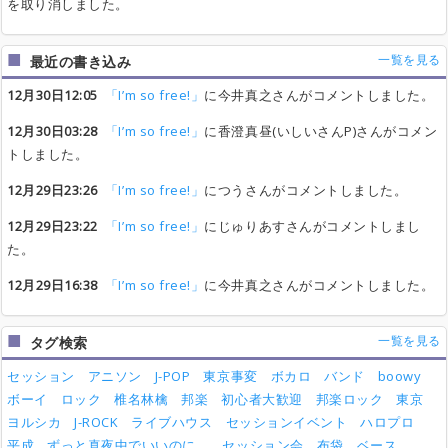
を取り消しました。
一覧を見る
最近の書き込み
12月30日12:05
「I’m so free!」
に今井真之さんがコメントしました。
12月30日03:28
「I’m so free!」
に香澄真昼(いしいさんP)さんがコメン
トしました。
12月29日23:26
「I’m so free!」
につうさんがコメントしました。
12月29日23:22
「I’m so free!」
にじゅりあすさんがコメントしまし
た。
12月29日16:38
「I’m so free!」
に今井真之さんがコメントしました。
一覧を見る
タグ検索
セッション
アニソン
J-POP
東京事変
ボカロ
バンド
boowy
ボーイ
ロック
椎名林檎
邦楽
初心者大歓迎
邦楽ロック
東京
ヨルシカ
J-ROCK
ライブハウス
セッションイベント
ハロプロ
平成
ずっと真夜中でいいのに。
セッション会
布袋
ベース