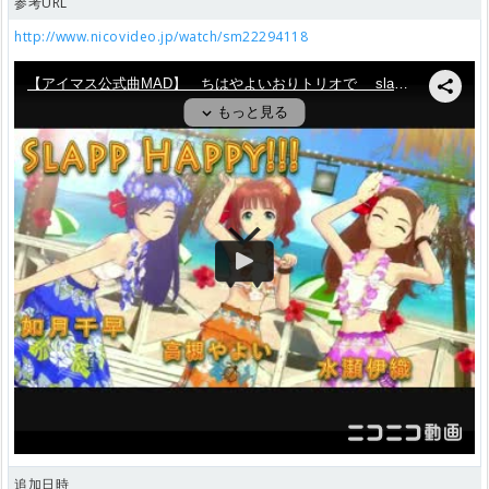
参考URL
http://www.nicovideo.jp/watch/sm22294118
追加日時