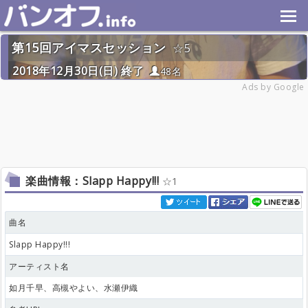
第15回アイマスセッション
5
2018年12月30日(日) 終了
48名
Ads by Google
楽曲情報：Slapp Happy!!!
1
曲名
Slapp Happy!!!
アーティスト名
如月千早、高槻やよい、水瀬伊織