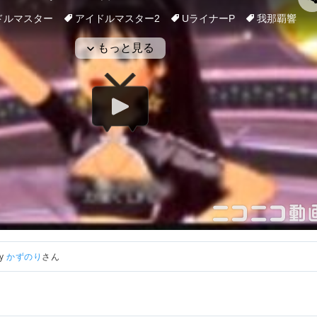
by
かずのり
さん