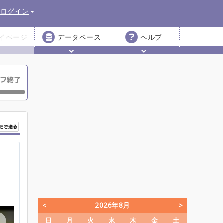
ログイン
イページ
データベース
ヘルプ
2026年8月
日
月
火
水
木
金
土