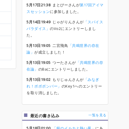
5月17日21:38
まとびーさんが
第17回アイマ
スセッション
に参加しました。
5月14日19:49
じゃがりんさんが
「スパイス
パラダイス」
のVo2にエントリーしまし
た。
5月13日19:05
二宮飛鳥
「共鳴世界の存在
論」
が成立しました！
5月13日19:05
つーたさんが
「共鳴世界の存
在論」
のBaにエントリーしました。
5月13日19:02
もりじゅんさんが
「みなぎ
れ！ボボボンバー」
のKey1へのエントリー
を取り消しました。
一覧を見る
最近の書き込み
5月18日01:00
「銀のイルカと熱い風」
にあ