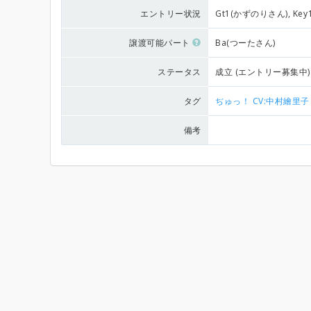
エントリー状況
Gt1(かずのりさん), Ke
譲渡可能パート
Ba(つーたさん)
ステータス
成立 (エントリー募集中)
タグ
ぢゅっ！
CV:中村繪里子
備考