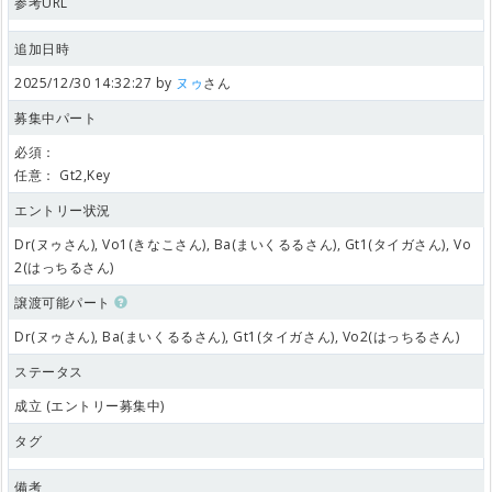
参考URL
追加日時
2025/12/30 14:32:27 by
ヌゥ
さん
募集中パート
必須：
任意：
Gt2,Key
エントリー状況
Dr(ヌゥさん), Vo1(きなこさん), Ba(まいくるるさん), Gt1(タイガさん), Vo
2(はっちるさん)
譲渡可能パート
Dr(ヌゥさん), Ba(まいくるるさん), Gt1(タイガさん), Vo2(はっちるさん)
ステータス
成立 (エントリー募集中)
タグ
備考