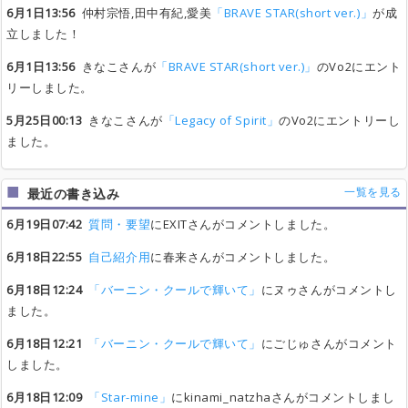
6月1日13:56
仲村宗悟,田中有紀,愛美
「BRAVE STAR(short ver.)」
が成
立しました！
6月1日13:56
きなこさんが
「BRAVE STAR(short ver.)」
のVo2にエント
リーしました。
5月25日00:13
きなこさんが
「Legacy of Spirit」
のVo2にエントリーし
ました。
一覧を見る
最近の書き込み
6月19日07:42
質問・要望
にEXITさんがコメントしました。
6月18日22:55
自己紹介用
に春来さんがコメントしました。
6月18日12:24
「バーニン・クールで輝いて」
にヌゥさんがコメントし
ました。
6月18日12:21
「バーニン・クールで輝いて」
にごじゅさんがコメント
しました。
6月18日12:09
「Star-mine」
にkinami_natzhaさんがコメントしまし