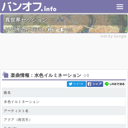
異世界セッション
6
2020年2月15日(土) 終了
44名
Ads by Google
楽曲情報：水色イルミネーション
0
曲名
水色イルミネーション
アーティスト名
アクア（雨宮天）