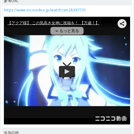
参考URL
https://www.nicovideo.jp/watch/sm28397731
追加日時