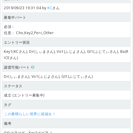
2019/09/23 19:31:04 by
KC
さん
募集中パート
必須：
任意：
Cho,Key2,Perc,Other
エントリー状況
Key1(KCさん), Dr(しぃまさん), Vo1(ふじよさん), Gt1(ふじてぃさん), Ba(R
ICEさん)
譲渡可能パート
Dr(しぃまさん), Vo1(ふじよさん), Gt1(ふじてぃさん)
ステータス
成立 (エントリー募集中)
タグ
この素晴らしい世界に祝福を！
備考
Gt1はアコギ．Key1はピアノ．