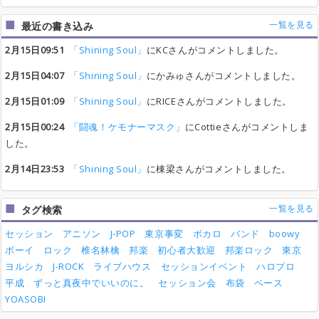
一覧を見る
最近の書き込み
2月15日09:51
「Shining Soul」
にKCさんがコメントしました。
2月15日04:07
「Shining Soul」
にかみゅさんがコメントしました。
2月15日01:09
「Shining Soul」
にRICEさんがコメントしました。
2月15日00:24
「闘魂！ケモナーマスク」
にCottieさんがコメントしま
した。
2月14日23:53
「Shining Soul」
に棟梁さんがコメントしました。
一覧を見る
タグ検索
セッション
アニソン
J-POP
東京事変
ボカロ
バンド
boowy
ボーイ
ロック
椎名林檎
邦楽
初心者大歓迎
邦楽ロック
東京
ヨルシカ
J-ROCK
ライブハウス
セッションイベント
ハロプロ
平成
ずっと真夜中でいいのに。
セッション会
布袋
ベース
YOASOBI