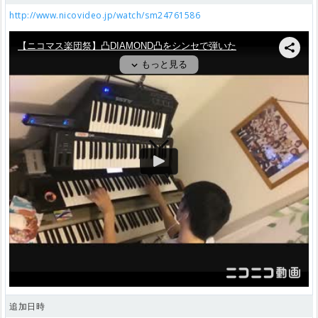
http://www.nicovideo.jp/watch/sm24761586
追加日時