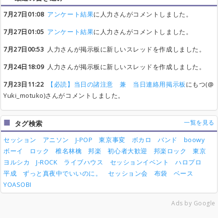
7月27日01:08
アンケート結果
に人力さんがコメントしました。
7月27日01:05
アンケート結果
に人力さんがコメントしました。
7月27日00:53
人力さんが掲示板に新しいスレッドを作成しました。
7月24日18:09
人力さんが掲示板に新しいスレッドを作成しました。
7月23日11:22
【必読】当日の諸注意 兼 当日連絡用掲示板
にもつ(@
Yuki_motuko)さんがコメントしました。
一覧を見る
タグ検索
セッション
アニソン
J-POP
東京事変
ボカロ
バンド
boowy
ボーイ
ロック
椎名林檎
邦楽
初心者大歓迎
邦楽ロック
東京
ヨルシカ
J-ROCK
ライブハウス
セッションイベント
ハロプロ
平成
ずっと真夜中でいいのに。
セッション会
布袋
ベース
YOASOBI
Ads by Google