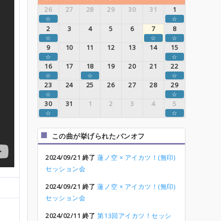
26
27
28
29
30
31
1
☆
☆
2
3
4
5
6
7
8
☆
☆
☆
9
10
11
12
13
14
15
☆
☆
16
17
18
19
20
21
22
☆
☆
☆
23
24
25
26
27
28
29
☆
☆
30
31
1
2
3
4
5
☆
☆
この曲が挙げられたバンオフ
2024/09/21 終了
蓮ノ空 × アイカツ！(無印)
セッション会
2024/09/21 終了
蓮ノ空 × アイカツ！(無印)
セッション会
2024/02/11 終了
第13回アイカツ！セッシ