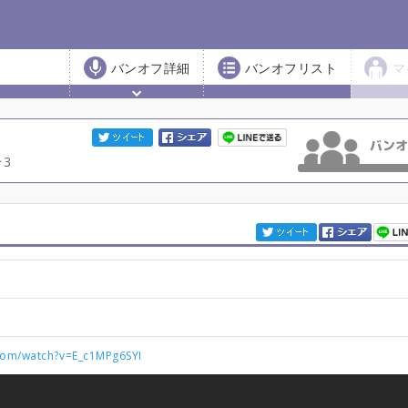
バンオフ詳細
バンオフリスト
マ
3
com/watch?v=E_c1MPg6SYI