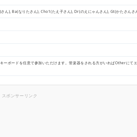
ん), Ba(なりたさん), Cho1(たえ子さん), Dr(のえにゃんさん), Gt(かたさんさ
キーボードを任意で参加いただけます。管楽器をされる方がいればOtherにて
スポンサーリンク