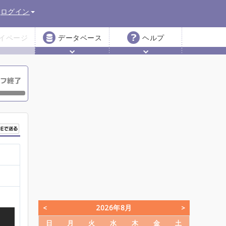
ログイン
イページ
データベース
ヘルプ
2026年8月
日
月
火
水
木
金
土