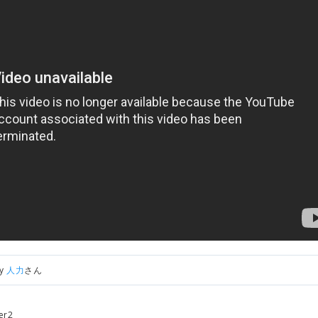
by
人力
さん
er2