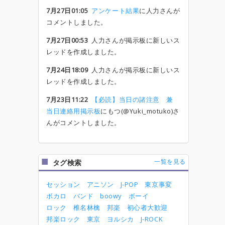
7月27日01:05
アンケート結果
に人力さんが
コメントしました。
7月27日00:53
人力さんが掲示板に新しいス
レッドを作成しました。
7月24日18:09
人力さんが掲示板に新しいス
レッドを作成しました。
7月23日11:22
【必読】当日の諸注意 兼
当日連絡用掲示板
にもつ(@Yuki_motuko)さ
んがコメントしました。
一覧を見る
タグ検索
セッション
アニソン
J-POP
東京事変
ボカロ
バンド
boowy
ボーイ
ロック
椎名林檎
邦楽
初心者大歓迎
邦楽ロック
東京
ヨルシカ
J-ROCK