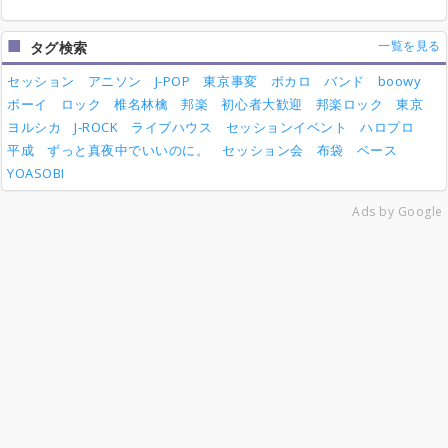
一覧を見る
タグ検索
セッション
アニソン
J-POP
東京事変
ボカロ
バンド
boowy
ボーイ
ロック
椎名林檎
邦楽
初心者大歓迎
邦楽ロック
東京
ヨルシカ
J-ROCK
ライブハウス
セッションイベント
ハロプロ
平成
ずっと真夜中でいいのに。
セッション会
布袋
ベース
YOASOBI
Ads by Google