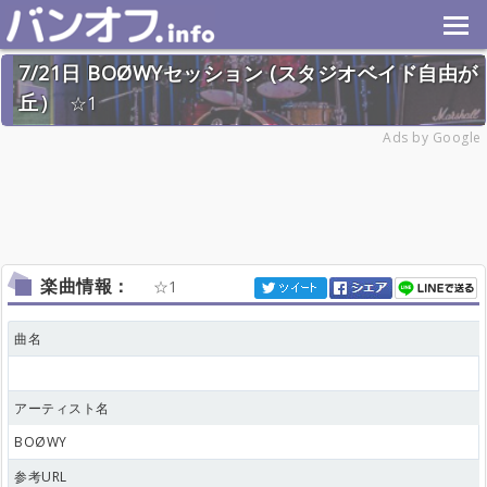
7/21日 BOØWYセッション (スタジオベイド自由が
丘）
1
2024年7月5日(金) 終了
Ads by Google
4名
楽曲情報：
1
曲名
アーティスト名
BOØWY
参考URL