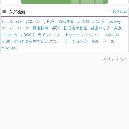
一覧を見る
タグ検索
セッション
アニソン
J-POP
東京事変
ボカロ
バンド
boowy
ボーイ
ロック
椎名林檎
邦楽
初心者大歓迎
邦楽ロック
東京
ヨルシカ
J-ROCK
ライブハウス
セッションイベント
ハロプロ
平成
ずっと真夜中でいいのに。
セッション会
布袋
ベース
YOASOBI
Ads by Google